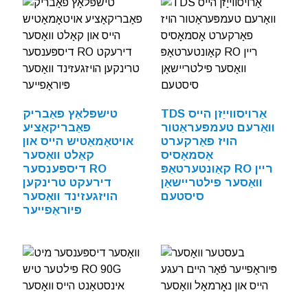
TDS אַרויסווייַזן הייס
טישפּלאַץ פאַבריק
וואַרעם טעמפּעראַטור
פאַבריקאַציע
הויז פאַרקערט
אויטאָמאַטיש הייס און
אָסמאָסיס
קאַלט וואַסער
קאַונטערטאַפּ RO ריין
דיספּענסער RO
וואַסער פילטריישאַן
דירעקט טרינקען
סיסטעם
הויזגעזינד וואַסער
פּיוראַפייער