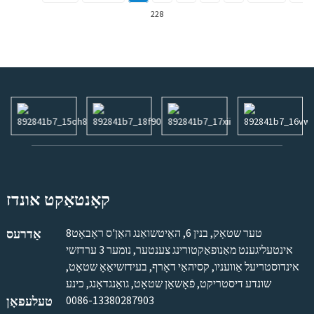
228
קאָנטאַקט אונדז
8טער שטאָק, בנין 6, האַיטשואַנג האַן'ס ראָבאָט
אַדרעס
אינטעליגענט מאַנופאַקטורינג צענטער, נומער 3 ערדזשי
אינדוסטריעל אַוועניו, קסיהאַי דאָרף, בעידזשיאַאָ שטאָט,
שונדע דיסטריקט, פֿאָשאַן שטאָט, גואַנגדאָנג, כינע
0086-13380287903
טעלעפאָן