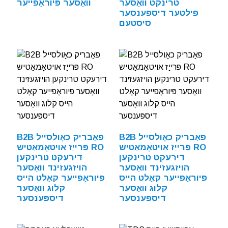
טרינקט וואַסער
וואַסער פּיוראַפייער
פילטער דיספּענסער
סיסטעם
B2B פאַבריק כאָולסייל
B2B פאַבריק כאָולסייל
פּרייַז אויטאָמאַטיש RO
פּרייַז אויטאָמאַטיש RO
דירעקט טרינקען
דירעקט טרינקען
הויזגעזינד וואַסער
הויזגעזינד וואַסער
פּיוראַפייער קאַלט הייס
פּיוראַפייער קאַלט הייס
קלוג וואַסער
קלוג וואַסער
דיספּענסער
דיספּענסער