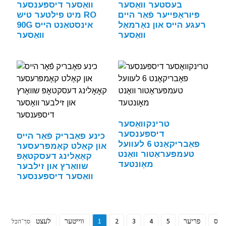
בעסטער וואַסער
וואַסער דיספּענסער
פּיוראַפייער פֿאַר היים
מיט פילטער טיש RO
רעגע הייס און נאָרמאַל
90G אינסטאַנט הייס
וואַסער
וואַסער
טרינקוואַסער
דיספּענסער
כינע פאַבריק פֿאַר הייס
פאַבריקאַנט 6 לעוועל
און קאַלט קאַמפּרעסער
טעמפּעראַטור וואַנט
קאָאָלינג דעסקטאָפּ
מאָונטעד
שוואַרץ און זילבער
וואַסער דיספּענסער
טנס
פריער
5
4
3
2
1
ווייטער
לעצט
סך־הכּל