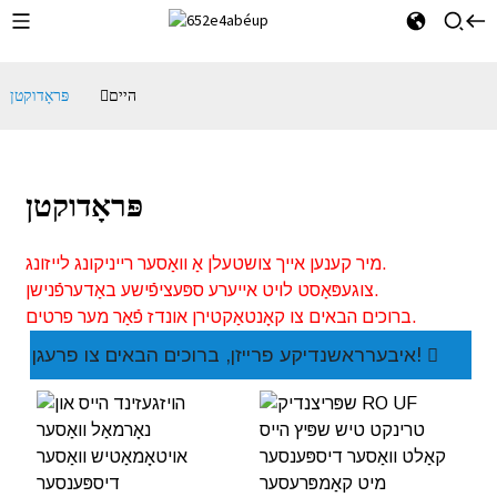
היים
פּראָדוקטן
פּראָדוקטן
מיר קענען אייך צושטעלן אַ וואַסער רייניקונג לייזונג.
צוגעפּאַסט לויט אייערע ספּעציפֿישע באַדערפֿנישן.
ברוכים הבאים צו קאָנטאַקטירן אונדז פֿאַר מער פרטים.
איבערראשנדיקע פרייזן, ברוכים הבאים צו פרעגן!