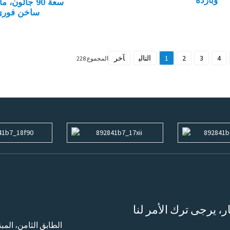
وباردة
سعة 90 جالون، ما
ساخن فوري
4
3
2
1
التالي
آخر
المجموع 228
ر، يرجى ترك الأمر لنا