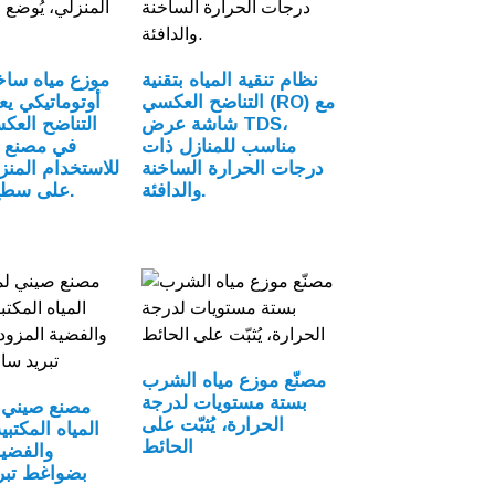
نظام تنقية المياه بتقنية
موزع مياه ساخن
التناضح العكسي (RO) مع
أوتوماتيكي يع
شاشة عرض TDS،
التناضح العك
مناسب للمنازل ذات
في مصنع 
درجات الحرارة الساخنة
للاستخدام المنز
والدافئة.
على سطح الطاولة.
مصنّع موزع مياه الشرب
بستة مستويات لدرجة
مصنع صيني 
الحرارة، يُثبّت على
المياه المكتبي
الحائط
والفضية
بضواغط تبر