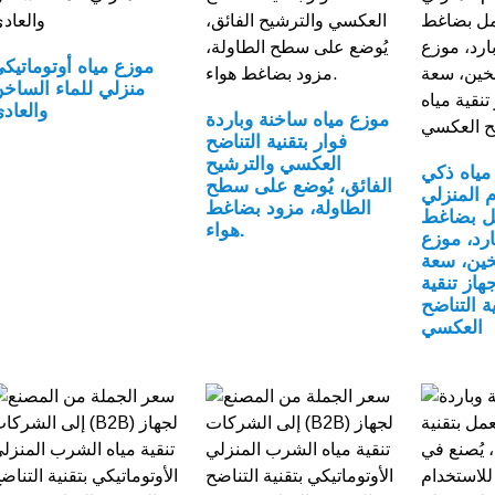
موزع مياه أوتوماتيك
منزلي للماء الساخ
والعاد
موزع مياه ساخنة وباردة
فوار بتقنية التناضح
العكسي والترشيح
 مياه ذكي
الفائق، يُوضع على سطح
 المنزلي
الطاولة، مزود بضاغط
مل بضاغط
هواء.
رد، موزع
خين، سعة
جهاز تنقية
ية التناضح
العكسي