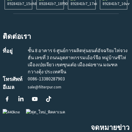
ติดต่อเรา
ที่อยู่
ชั้น 8 อาคาร 6 ศูนย์การผลิตหุ่นยนต์อัจฉริยะไห่จวง
ฮั่น เลขที่ 3 ถนนอุตสาหกรรมเอ้อร์จือ หมู่บ้านซีไห่
เมืองเป่ยเจียว เขตซุนเต๋อ เมืองฝอซาน มณฑล
กวางตุ้ง ประเทศจีน
โทรศัพท์
0086-13380287903
อีเมล
sale@filterpur.com
จดหมายข่าว