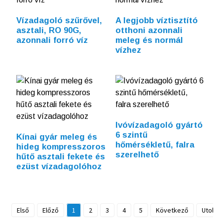
Vízadagoló szűrővel,
A legjobb víztisztító
asztali, RO 90G,
otthoni azonnali
azonnali forró víz
meleg és normál
vízhez
Ivóvízadagoló gyártó
6 szintű
Kínai gyár meleg és
hőmérsékletű, falra
hideg kompresszoros
szerelhető
hűtő asztali fekete és
ezüst vízadagolóhoz
Első
Előző
1
2
3
4
5
Következő
Utolsó