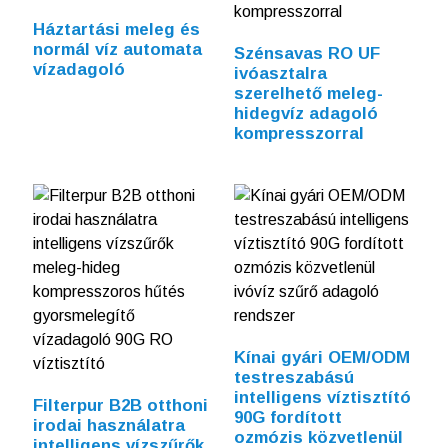
Háztartási meleg és
normál víz automata
Szénsavas RO UF
vízadagoló
ivóasztalra
szerelhető meleg-
hidegvíz adagoló
kompresszorral
Kínai gyári OEM/ODM
testreszabású
intelligens víztisztító
Filterpur B2B otthoni
90G fordított
irodai használatra
ozmózis közvetlenül
intelligens vízszűrők