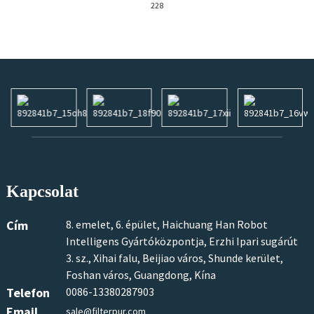
228
Kapcsolat
Cím
8. emelet, 6. épület, Haichuang Han Robot
Intelligens Gyártóközpontja, Erzhi Ipari sugárút
3. sz., Xihai falu, Beijiao város, Shunde kerület,
Foshan város, Guangdong, Kína
Telefon
0086-13380287903
Email
sale@filterpur.com