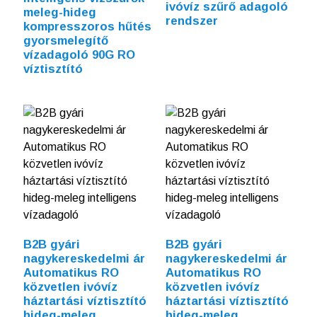
ivóvíz szűrő adagoló
meleg-hideg
rendszer
kompresszoros hűtés
gyorsmelegítő
vízadagoló 90G RO
víztisztító
B2B gyári
B2B gyári
nagykereskedelmi ár
nagykereskedelmi ár
Automatikus RO
Automatikus RO
közvetlen ivóvíz
közvetlen ivóvíz
háztartási víztisztító
háztartási víztisztító
hideg-meleg
hideg-meleg