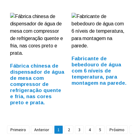
Fabricante de
bebedouro de água
Fábrica chinesa de
com 6 níveis de
dispensador de água
temperatura, para
de mesa com
montagem na parede.
compressor de
refrigeração quente
e fria, nas cores
preto e prata.
Primeiro
Anterior
1
2
3
4
5
Próximo
Du