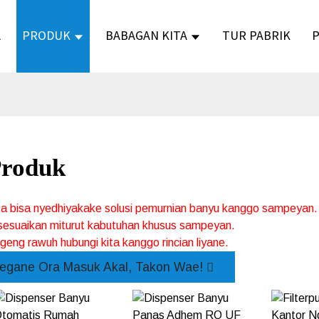
L
PRODUK
BABAGAN KITA
TUR PABRIK
roduk
ta bisa nyedhiyakake solusi pemurnian banyu kanggo sampeyan.
sesuaikan miturut kabutuhan khusus sampeyan.
geng rawuh hubungi kita kanggo rincian liyane.
egane Ora Masuk Akal, Takon Wae!