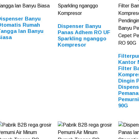
Dispenser Banyu
Otomatis Rumah
Dispenser Banyu
Tangga lan Banyu
Panas Adhem RO UF
Biasa
Sparkling nganggo
Kompresor
Filterp
Kantor
Filter 
Kompre
Dingin 
Dispens
Pemana
Pemurni
90G