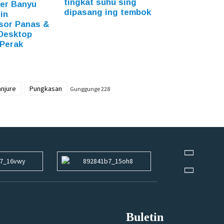
tingkat suhu sing
er Banyu
dipasang ing tembok
in
sor Panas &
Desktop
 Perak
njure
Pungkasan
Gunggunge 228
Buletin