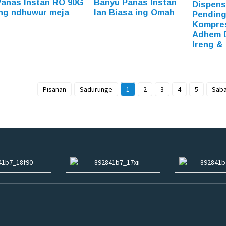
Panas Instan RO 90G
Banyu Panas Instan
Dispens
ing ndhuwur meja
lan Biasa ing Omah
Pending
Kompre
Adhem 
Ireng &
Pisanan
Sadurunge
1
2
3
4
5
Saba