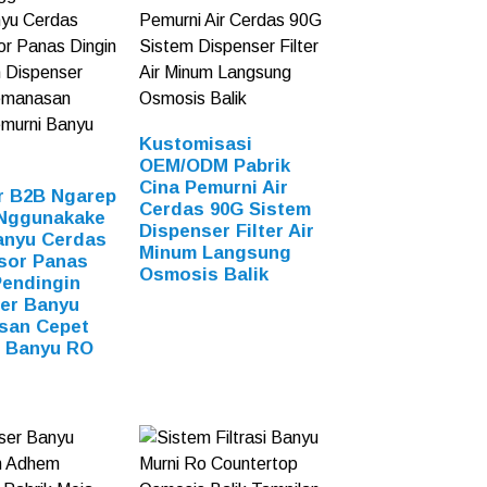
Kustomisasi
OEM/ODM Pabrik
Cina Pemurni Air
ur B2B Ngarep
Cerdas 90G Sistem
 Nggunakake
Dispenser Filter Air
Banyu Cerdas
Minum Langsung
sor Panas
Osmosis Balik
Pendingin
er Banyu
san Cepet
 Banyu RO