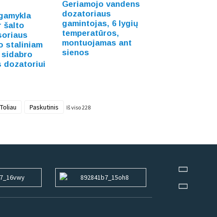
Geriamojo vandens
dozatoriaus
 gamykla
gamintojas, 6 lygių
r šalto
temperatūros,
oriaus
montuojamas ant
o staliniam
sienos
 sidabro
 dozatoriui
Toliau
Paskutinis
Iš viso 228