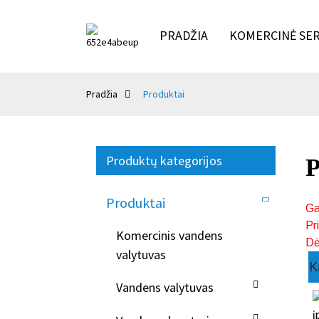
PRADŽIA
KOMERCINĖ SER
Pradžia
Produktai
Produktų kategorijos
P
Produktai
Ga
Pr
Komercinis vandens
Dė
valytuvas
K
Vandens valytuvas