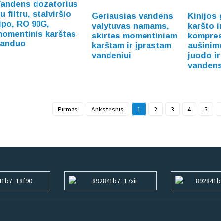
Vandens dozatorius
u filtru, stalviršio
Geriausias vandens
Kinijos
ipo, RO 90G,
valytuvas namams,
karšto i
momentinis karštas
skirtas momentiniam
kompres
vanduo
karštam ir įprastam
aušinim
vandeniui
juodo ir
vandens
Pirmas
Ankstesnis
1
2
3
4
5