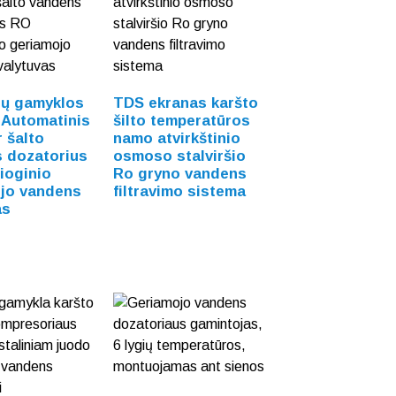
šių gamyklos
TDS ekranas karšto
Automatinis
šilto temperatūros
r šalto
namo atvirkštinio
 dozatorius
osmoso stalviršio
ioginio
Ro gryno vandens
jo vandens
filtravimo sistema
as