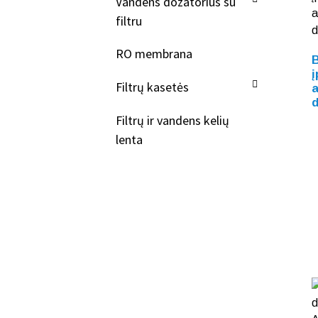
Vandens dozatorius su
filtru
RO membrana
B
į
Filtrų kasetės
Filtrų ir vandens kelių
lenta