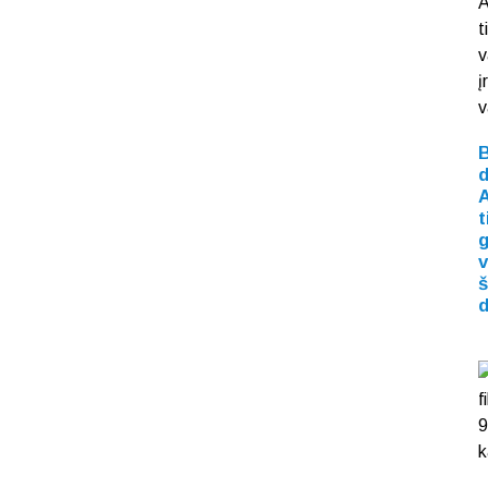
d
t
v
š