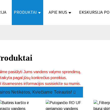
IJA
PRODUKTAI
APIE MUS
EKSKURSIJA PO
roduktai
lime pasiūlyti Jums vandens valymo sprendimą.
itaikyta pagal jūsų konkrečius poreikius.
l išsamesnės informacijos susisiekite su mumis.
ainos Netikėtos, Kviečiame Teirautis!