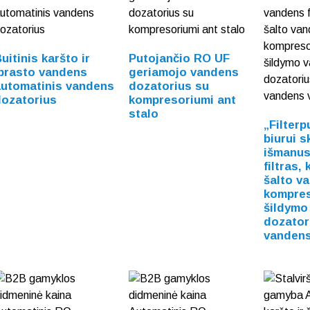
uitinis karšto ir
Putojančio RO UF
prasto vandens
geriamojo vandens
automatinis vandens
dozatorius su
dozatorius
kompresoriumi ant
stalo
„Filter
biurui s
išmanus
filtras, 
šalto v
kompres
šildymo
dozator
vandens