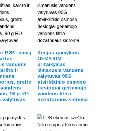
pur B2B“ namų
Kinijos gamyklos
kirtas
OEM/ODM
is vandens
pritaikymas
karšto ir
išmanusis vandens
andens
valytuvas 90G
orius, greito
atvirkštinio osmoso
 vandens
tiesiogiai geriamojo
ius, 90 g RO
vandens filtro
 valytuvas
dozatoriaus sistema