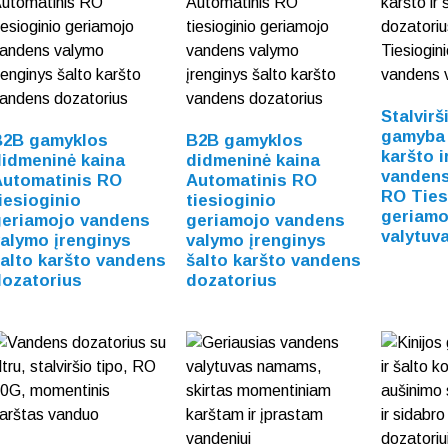
Stalvir
gamyba 
B2B gamyklos
B2B gamyklos
karšto i
idmeninė kaina
didmeninė kaina
vandens
Automatinis RO
Automatinis RO
RO Ties
iesioginio
tiesioginio
geriamo
geriamojo vandens
geriamojo vandens
valytuv
alymo įrenginys
valymo įrenginys
alto karšto vandens
šalto karšto vandens
dozatorius
dozatorius