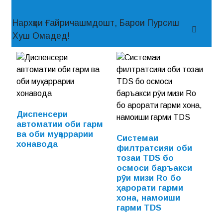
Нархҳои Ғайричашмдошт, Барои Пурсиш
Хуш Омадед!
Диспенсери
автоматии оби гарм
ва оби муқаррарии
Системаи
хонавода
филтратсияи оби
тозаи TDS бо
осмоси баръакси
рӯи мизи Ro бо
ҳарорати гарми
хона, намоиши
гарми TDS