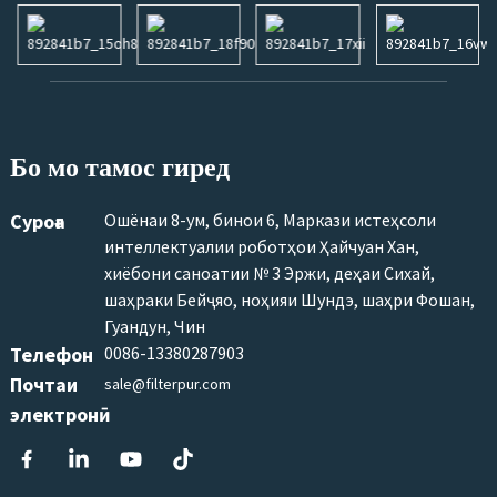
Бо мо тамос гиред
Суроға
Ошёнаи 8-ум, бинои 6, Маркази истеҳсоли
интеллектуалии роботҳои Ҳайчуан Хан,
хиёбони саноатии № 3 Эржи, деҳаи Сихай,
шаҳраки Бейҷяо, ноҳияи Шундэ, шаҳри Фошан,
Гуандун, Чин
Телефон
0086-13380287903
Почтаи
sale@filterpur.com
электронӣ