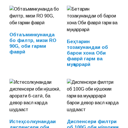
Обтаъминкунанда
бо филтр, мизи RO
Беҳтарин
90G, оби гарми
тозакунандаи об
фаврӣ
барои хона Оби
фаврӣ гарм ва
муқаррарӣ
Истеҳсолкунандаи
Диспенсери филтри
диспенсери оби
об 100G оби нӯшокии