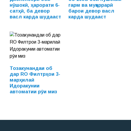
нӯшокӣ, ҳарорати 6-
гарм ва муқаррарӣ
сатҳӣ, ба девор
барои девор васл
васл карда шудааст
карда шудааст
Тозакунандаи об
дар RO Филтрҳои 3-
марҳилаӣ
Идоракунии
автоматии рӯи миз