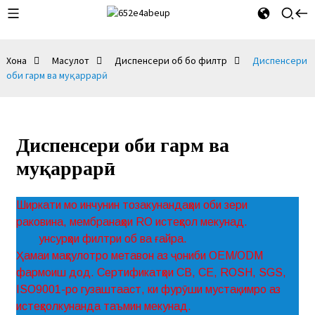
Хона
Маҳсулот
Диспенсери об бо филтр
Диспенсери
оби гарм ва муқаррарӣ
Диспенсери оби гарм ва
муқаррарӣ
Ширкати мо инчунин тозакунандаҳои оби зери
раковина, мембранаҳои RO истеҳсол мекунад.
унсурҳои филтри об ва ғайра.
Ҳамаи маҳсулотро метавон аз ҷониби OEM/ODM
фармоиш дод. Сертификатҳои CB, CE, ROSH, SGS,
ISO9001-ро гузаштааст, ки фурӯши мустақимро аз
истеҳсолкунанда таъмин мекунад.