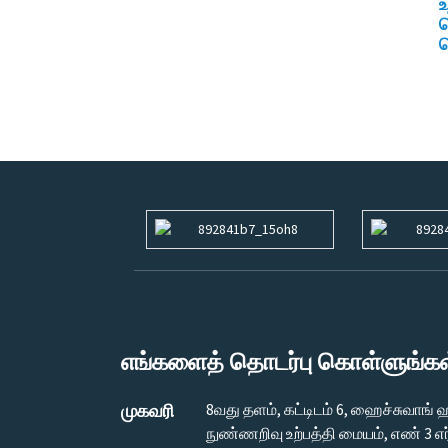
உ
வ
ப
எங்களைத் தொடர்பு கொள்ளுங்கள
முகவரி
8வது தளம், கட்டிடம் 6, ஹைச்சுவாங
நுண்ணறிவு உற்பத்தி மையம், எண் 3 எ