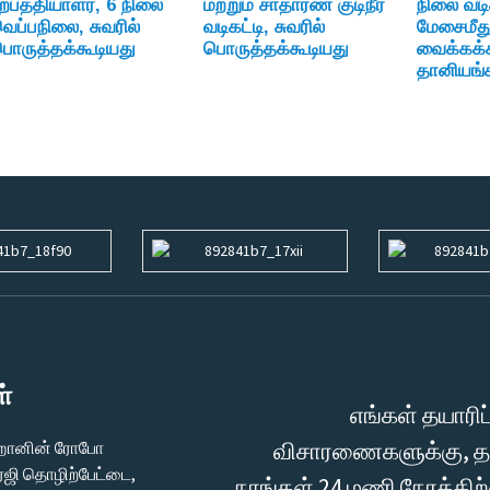
ற்பத்தியாளர், 6 நிலை
மற்றும் சாதாரண குடிநீர்
நிலை வடி
ெப்பநிலை, சுவரில்
வடிகட்டி, சுவரில்
மேசைமீத
ொருத்தக்கூடியது
பொருத்தக்கூடியது
வைக்கக்
தானியங்க
்
எங்கள் தயாரிப
விசாரணைகளுக்கு, தயவ
் ஹானின் ரோபோ
ர்ஜி தொழிற்பேட்டை,
நாங்கள் 24 மணி நேரத்தி