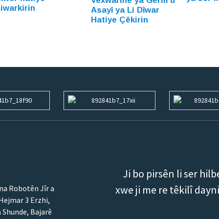
Vexwarinê ya Germ û
iwarkirin
Asayî ya Li Dîwar
Hatiye Çêkirin
Ji bo pirsên li ser hil
xwe ji me re têkilî day
ina Robotên Jîr a
Hejmar 3 Erzhi,
a Shunde, Bajarê