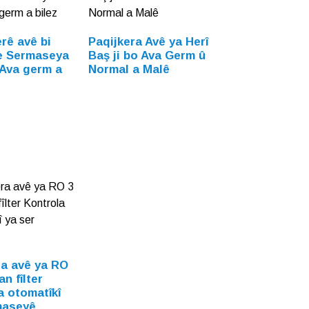
rê avê bi
Paqijkera Avê ya Herî
re Sermaseya
Baş ji bo Ava Germ û
Ava germ a
Normal a Malê
ra avê ya RO
n fîlter
a otomatîkî
maseyê