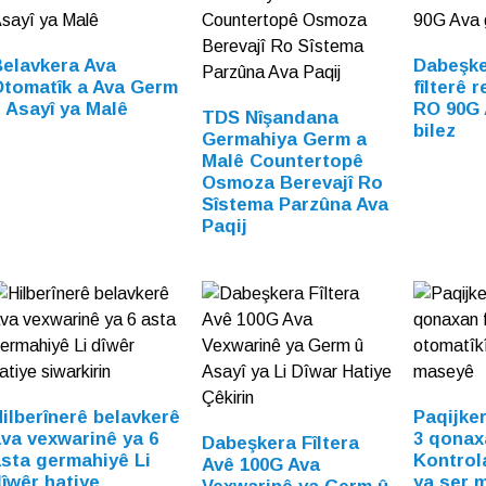
elavkera Ava
Dabeşke
Otomatîk a Ava Germ
fîlterê 
 Asayî ya Malê
RO 90G 
TDS Nîşandana
bilez
Germahiya Germ a
Malê Countertopê
Osmoza Berevajî Ro
Sîstema Parzûna Ava
Paqij
ilberînerê belavkerê
Paqijke
va vexwarinê ya 6
3 qonaxa
Dabeşkera Fîltera
sta germahiyê Li
Kontrol
Avê 100G Ava
îwêr hatiye
ya ser 