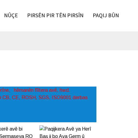
NÛÇE
PIRSÊN PIR TÊN PIRSÎN
PAQIJ BÛN
erîne,
hêmanên fîltera avê, hwd.
yên CB, CE, ROSH, SGS, ISO9001 derbas