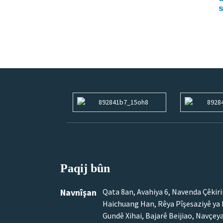
s
Paqij bûn
Navnîşan
Qata 8an, Avahiya 6, Navenda Çêkir
Haichuang Han, Rêya Pîşesaziyê ya 
Gundê Xihai, Bajarê Beijiao, Navçey