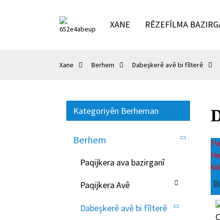
XANE
RÊZEFÎLMA BAZIRG
Xane
Berhem
Dabeşkerê avê bi fîlterê
Kategoriyên Berheman
D
Berhem
Pa
He
Paqijkera ava bazirganî
kir
B
Paqijkera Avê
Dabeşkerê avê bi fîlterê