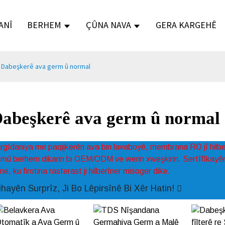
ANÎ
BERHEM
ÇÛNA NAVA
GERA KARGEHÊ
Dabeşkerê ava germ û normal
abeşkerê ava germ û normal
rgîdaniya me paqijkerên ava bin lavaboyê, membrana RO jî hilb
mû berhem dikarin bi OEM/ODM ve werin xweşkirin. Sertîfîka
ine, ku firotina rasterast ji hilberîner misoger dike.
ihayên Surprîz, Ji Bo Lêpirsînê Bi Xêr Hatin!