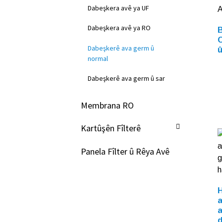
Dabeşkera avê ya UF
Dabeşkera avê ya RO
B
Dabeşkerê ava germ û
û
normal
Dabeşkerê ava germ û sar
Membrana RO
Kartûşên Fîlterê
Panela Fîlter û Rêya Avê
H
a
a
d