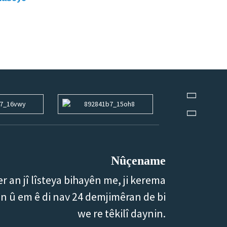
Nûçename
ber an jî lîsteya bihayên me, ji kerema
nin û em ê di nav 24 demjimêran de bi
we re têkilî daynin.