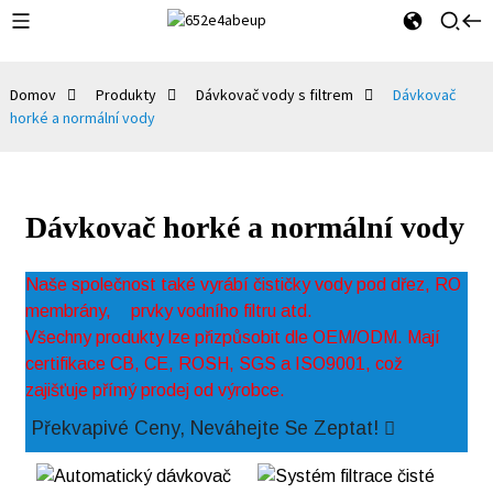
Domov
Produkty
Dávkovač vody s filtrem
Dávkovač
horké a normální vody
Dávkovač horké a normální vody
Naše společnost také vyrábí čističky vody pod dřez, RO
membrány,
prvky vodního filtru atd.
Všechny produkty lze přizpůsobit dle OEM/ODM. Mají
certifikace CB, CE, ROSH, SGS a ISO9001, což
zajišťuje přímý prodej od výrobce.
Překvapivé Ceny, Neváhejte Se Zeptat!