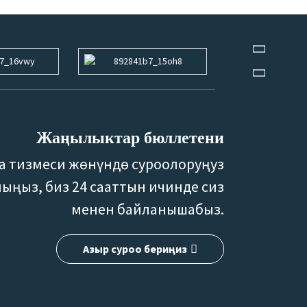
Жаңылыктар бюллетени
а тизмеси жөнүндө суроолоруңуз
лыңыз, биз 24 сааттын ичинде сиз
менен байланышабыз.
Азыр суроо бериңиз