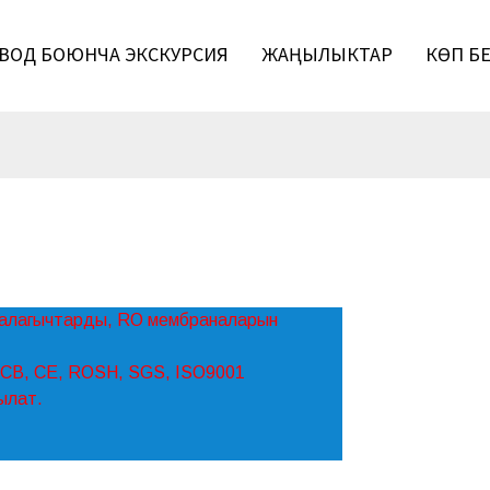
ВОД БОЮНЧА ЭКСКУРСИЯ
ЖАҢЫЛЫКТАР
КӨП БЕ
азалагычтарды, RO мембраналарын
 CB, CE, ROSH, SGS, ISO9001
кылат.