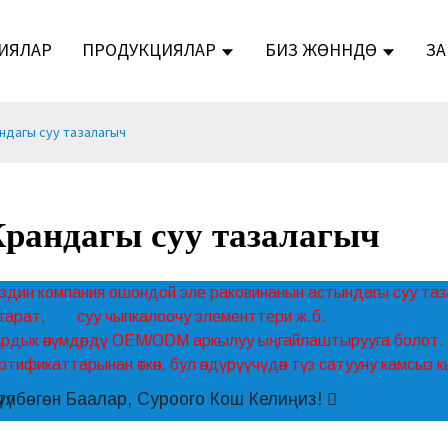
ИЯЛАР
ПРОДУКЦИЯЛАР
БИЗ ЖӨНҮНДӨ
ЗА
ндагы суу тазалагыч
рандагы суу тазалагыч
здин компания ошондой эле раковинанын астындагы суу т
гарат,
суу чыпкалоочу элементтери ж.б.
рдык өнүмдөрдү OEM/ODM аркылуу ыңгайлаштырууга болот.
ртификаттарынан өткөн, бул өндүрүүчүдөн түз сатууну камсыз 
үтүлбөгөн Баалар, Суроого Кош Келиңиз!