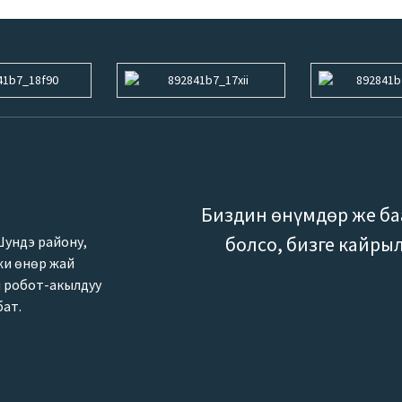
Биздин өнүмдөр же ба
болсо, бизге кайры
Шундэ району,
жи өнөр жай
н робот-акылдуу
бат.