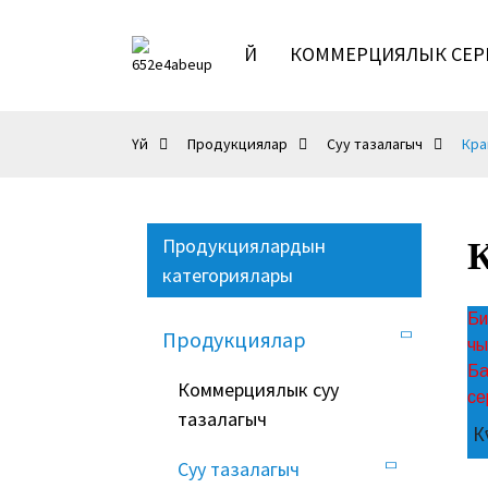
ҮЙ
КОММЕРЦИЯЛЫК СЕР
Үй
Продукциялар
Суу тазалагыч
Кра
Продукциялардын
К
категориялары
Би
Продукциялар
чы
Ба
Коммерциялык суу
се
тазалагыч
К
Суу тазалагыч