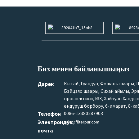
Биз менен байланышыңыз
Дарек
Кытай, Гуандун, Фошань шаары, 
Бэйцзяо шаары, Сихай айылы, Эр
проспектиси, №3, Хайчуан Ханды
өндүрүш борбору, 6-имарат, 8-ка
Телефон
0086-13380287903
Электрондук
sale@filterpur.com
почта