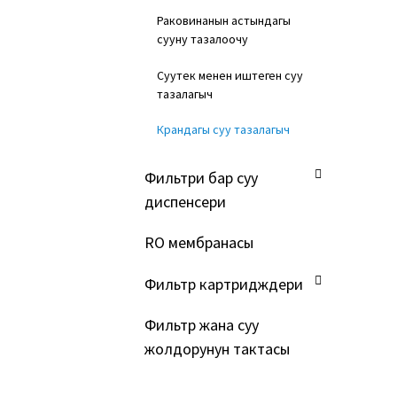
Раковинанын астындагы
сууну тазалоочу
Суутек менен иштеген суу
тазалагыч
Крандагы суу тазалагыч
Фильтри бар суу
диспенсери
RO мембранасы
Фильтр картридждери
Фильтр жана суу
жолдорунун тактасы