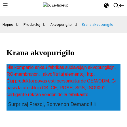
Hejmo
Produktoj
Akvopurigilo
Krana akvopurigilo
Krana akvopurigilo
Nia kompanio ankaŭ fabrikas sublavujajn akvopurigilojn,
RO-membranon,
akvofiltrilaj elementoj, ktp.
Ĉiuj produktoj povas esti personigitaj de OEM/ODM. Ĝi
pasis la atestilojn CB, CE, ROSH, SGS, ISO9001,
certigante rektan vendon de la fabrikanto.
Surprizaj Prezoj, Bonvenon Demandi!