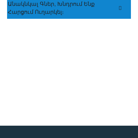
Անակնկալ Գներ, Խնդրում Ենք
Հարցում Ուղարկել։