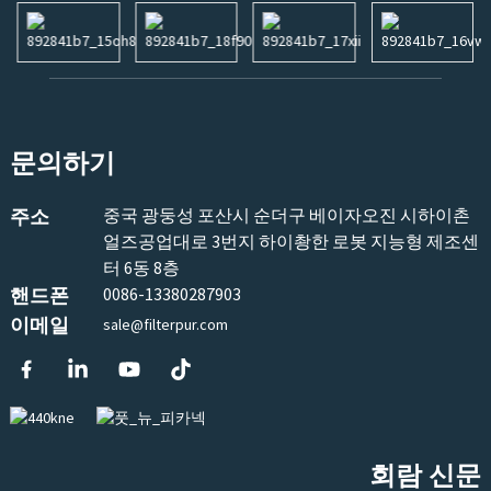
문의하기
주소
중국 광둥성 포산시 순더구 베이자오진 시하이촌
얼즈공업대로 3번지 하이촹한 로봇 지능형 제조센
터 6동 8층
핸드폰
0086-13380287903
이메일
sale@filterpur.com
회람 신문