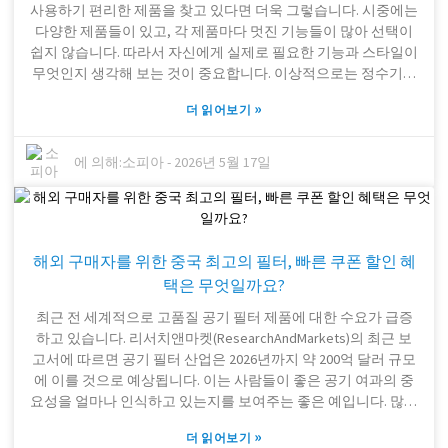
사용하기 편리한 제품을 찾고 있다면 더욱 그렇습니다. 시중에는
문제점과 주의해야 할 핵심 사항들을 살펴보고, 고민 없이 집에
다양한 제품들이 있고, 각 제품마다 멋진 기능들이 많아 선택이
딱 맞는 정수기를 고를 수 있도록 도와드리겠습니다.
쉽지 않습니다. 따라서 자신에게 실제로 필요한 기능과 스타일이
무엇인지 생각해 보는 것이 중요합니다. 이상적으로는 정수기가
일상생활에 자연스럽게 녹아들어야 합니다. 제품을 고를 때는 용
»
더 읽어보기
량과 디자인을 꼼꼼히 살펴보세요. 세련되고 모던한 디자인을 선
호한다면, 그런 디자인을 제공하는 유명 브랜드를 선택하는 것도
좋습니다. 중국산 자동 비누 디스펜서나 터치리스 자동 비누 디
에 의해:
소피아
-
2026년 5월 17일
스펜서는 주방이나 사무실 분위기를 한층 고급스럽게 만들어 줄
수 있습니다. 또한, 성능과 에너지 소비량도 중요한 요소이므로
꼭 확인하세요. 가능하다면 구매 전에 여러 모델을 직접 사용해
보는 것이 좋습니다. 모든 정수기가 모든 환경에서 완벽하게 작
해외 구매자를 위한 중국 최고의 필터, 빠른 쿠폰 할인 혜
동하는 것은 아니니까요. 소음이 심하거나, 작동이 느리거나, 제
대로 작동하지 않는 제품도 있을 수 있습니다. 일상적인 물 마시
택은 무엇일까요?
는 습관도 생각해 보세요. 그러면 자신의 일상에 정말 잘 맞는 정
최근 전 세계적으로 고품질 공기 필터 제품에 대한 수요가 급증
수기를 고르는 데 도움이 될 거예요. 직감을 믿되, 후기도 살펴보
하고 있습니다. 리서치앤마켓(ResearchAndMarkets)의 최근 보
고 전문가의 의견도 구해보세요. 그렇게 하면 예상치 못한 문제
고서에 따르면 공기 필터 산업은 2026년까지 약 200억 달러 규모
없이 자신에게 딱 맞는 정수기를 찾을 가능성이 높아집니다.
에 이를 것으로 예상됩니다. 이는 사람들이 좋은 공기 여과의 중
요성을 얼마나 인식하고 있는지를 보여주는 좋은 예입니다. 많은
사람들이 품질은 유지하면서도 비용을 절약할 수 있는 최고의 할
»
더 읽어보기
인 혜택을 찾고 있습니다. 예를 들어 필터 패스트(Filter Fast) 쿠폰