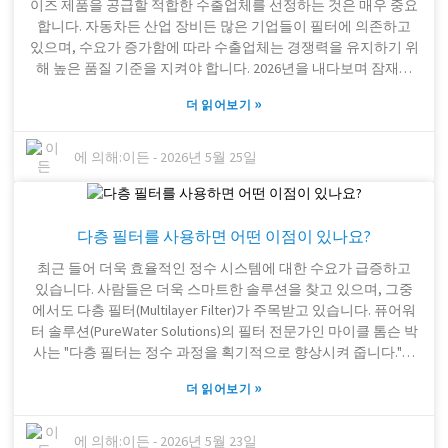
이즈 제품을 공급할 적합한 수출업체를 선정하는 것은 매우 중요
제품마다 크게 다를 수 있습니다. 소비자로서 우리는 질문을 하
합니다. 자동차든 산업 장비든 많은 기업들이 필터에 의존하고
고, 조사를 하고, 무엇을 구매하는지 제대로 이해해야 합니다. 올
있으며, 수요가 증가함에 따라 수출업체는 경쟁력을 유지하기 위
바른 정수기를 선택하는 것은 단순히 편리함의 문제가 아니라 장
해 높은 품질 기준을 지켜야 합니다. 2026년을 내다보며 잠재적
기적으로 우리의 건강에 실질적인 영향을 미칠 수 있습니다. 특
인 수출업체를 검토할 때, 제품 품질과 표준 필터 사이즈 준수는
히 이처럼 다양한 제품들이 시장에 쏟아져 나오는 상황에서는 정
»
더 읽어보기
필수 조건입니다. Filter Corp와 PureFlow Technologies 같은 기업
보를 잘 파악하고 현명한 선택을 하는 것이 중요합니다.
들은 이러한 기준을 철저히 준수하는 것으로 유명하며, 이는 큰
장점입니다. 하지만 모든 수출업체가 기대에 부응하는 것은 아니
에 의해:
이든
-
2026년 5월 25일
며, 이는 공급망에 심각한 문제를 야기할 수 있습니다. 적합한 파
트너를 선택하는 것은 결코 가볍게 여길 일이 아닙니다. 이는 제
품 성능과 고객 만족도에 중대한 영향을 미칠 수 있습니다. 모든
다층 필터를 사용하면 어떤 이점이 있나요?
수출업체는 저마다의 특징을 가지고 있으며, 어떤 업체는 큰 장
점을 제공하는 반면, 어떤 업체는 다소 번거로울 수 있습니다. 경
최근 들어 더욱 효율적인 정수 시스템에 대한 수요가 급증하고
쟁이 치열한 시장에서 이러한 결정에 충분한 주의를 기울이는 것
있습니다. 사람들은 더욱 스마트한 솔루션을 찾고 있으며, 그중
은 매우 중요합니다. 앞으로 기업들은 표준 필터 크기가 얼마나
에서도 다층 필터(Multilayer Filter)가 주목받고 있습니다. 퓨어워
중요한지 제대로 이해함으로써 더욱 현명한 선택을 하고 향후 예
터 솔루션(PureWater Solutions)의 필터 전문가인 마이클 톰슨 박
상치 못한 문제 발생을 방지할 수 있을 것입니다.
사는 "다층 필터는 정수 과정을 획기적으로 향상시켜 줍니다."라
고 말합니다. 다층 필터가 특별한 이유는 무엇일까요? 바로 여러
»
더 읽어보기
겹의 소재를 사용하여 단일층 필터보다 훨씬 효과적으로 정수하
는 독창적인 설계 때문입니다. 이러한 필터는 수질 개선, 내구성
향상, 다양한 오염물질 제거 등 여러 가지 장점을 제공합니다. 다
에 의해:
이든
-
2026년 5월 23일