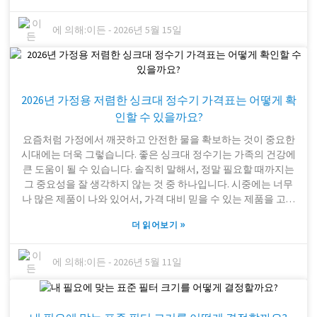
은 이러한 추세를 잘 보여주는 사례로, 깨끗한 실내 공기를 위해
필요한 제품을 저렴하게 구매할 수 있는 기회를 제공합니다. 하
에 의해:
이든
-
2026년 5월 15일
지만 문제는 많은 구매자들이 필터가 자신의 시스템에 맞는지,
교체 주기는 얼마나 되는지와 같은 세부적인 사항을 간과한다는
것입니다. 이러한 실수로 인해 쿠폰으로 얻은 할인 혜택이 무의
미해질 수 있습니다. 비용을 절약하면서도 믿을 수 있는 괜찮은
2026년 가정용 저렴한 싱크대 정수기 가격표는 어떻게 확
제품을 얻는 최적의 균형점을 찾는 것은 결코 쉬운 일이 아닙니
다. 필터 패스트 쿠폰 같은 할인 혜택은 물론 좋지만, 필터 사양을
인할 수 있을까요?
꼼꼼히 확인하고 장기적으로 제대로 작동하는지 알아보는 것도
요즘처럼 가정에서 깨끗하고 안전한 물을 확보하는 것이 중요한
중요합니다. 시스템에 필요한 것이 무엇인지 정확히 파악하기 위
시대에는 더욱 그렇습니다. 좋은 싱크대 정수기는 가족의 건강에
해 약간의 사전 조사를 하는 것이 좋습니다. 그래야 돈 낭비를 막
큰 도움이 될 수 있습니다. 솔직히 말해서, 정말 필요할 때까지는
고 제대로 작동하지 않는 제품을 구매하는 일을 피할 수 있습니
그 중요성을 잘 생각하지 않는 것 중 하나입니다. 시중에는 너무
다. 시간을 조금 투자해서 조사하는 것은 정말 큰 차이를 만들어
나 많은 제품이 나와 있어서, 가격 대비 믿을 수 있는 제품을 고르
냅니다. 에어 필터를 구매할 때 현명한 선택을 하는 가장 좋은 방
는 것이 다소 어려울 수 있습니다. 꼼꼼하게 알아보고 어떤 제품
법입니다.
»
더 읽어보기
이 가치 있는지 잘 생각해 봐야 합니다. 사실, 싱크대 정수기 시장
을 둘러보는 것은 꽤 혼란스러울 수 있습니다. 새로운 브랜드들
이 끊임없이 등장하고 저마다 최고라고 주장하지만, 모든 제품이
에 의해:
이든
-
2026년 5월 11일
광고처럼 좋은 것은 아닙니다. 예를 들어, 중국산 언더싱크 정수
기나 4단계 정수기의 가격은 천차만별이므로, 선택하기 전에 기
능과 후기를 꼼꼼히 비교하는 것이 매우 중요합니다. 그리고 솔