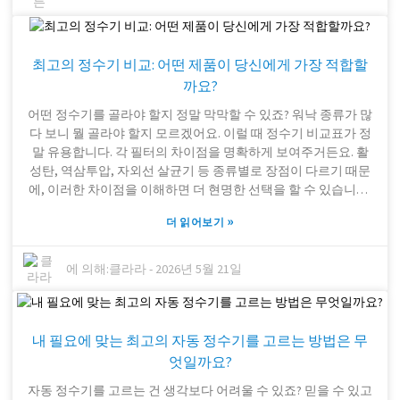
양한 소재를 혼합하여 오염물질을 더욱 효과적으로 제거하는 것
이 특징입니다. 예를 들어 아쿠아 필터(Aqua Filter) 정수 필터 카
트리지는 광범위한 오염물질을 제거할 수 있어 가정과 산업 현장
최고의 정수기 비교: 어떤 제품이 당신에게 가장 적합할
모두에서 인기가 높습니다. 다만, 유지 보수 및 교체 비용이 발생
할 수 있다는 점을 유념해야 합니다. 모든 필터가 모든 환경에서
까요?
동일한 성능을 발휘하는 것은 아니므로, 최상의 성능을 유지하기
어떤 정수기를 골라야 할지 정말 막막할 수 있죠? 워낙 종류가 많
위해서는 정기적인 점검이 중요합니다. 전반적으로 장점은 분명
다 보니 뭘 골라야 할지 모르겠어요. 이럴 때 정수기 비교표가 정
하지만, 이를 최대한 활용하려면 한계점을 아는 것 또한 중요합
말 유용합니다. 각 필터의 ​​차이점을 명확하게 보여주거든요. 활
니다.
성탄, 역삼투압, 자외선 살균기 등 종류별로 장점이 다르기 때문
에, 이러한 차이점을 이해하면 더 현명한 선택을 할 수 있습니다.
정수기 분야에서는 오랜 경험도 중요합니다. 브리타(Brita)나 퓨
»
더 읽어보기
어(PUR) 같은 브랜드는 오랜 기간 동안 품질을 입증해 왔고, 소비
자들의 신뢰를 얻고 있습니다. 하지만 모든 필터가 모든 유해 물
질을 제거하는 것은 아니라는 점을 기억해야 합니다. 예를 들어,
에 의해:
클라라
-
2026년 5월 21일
활성탄 필터는 염소 제거에는 효과적이지만 중금속 제거에는 한
계가 있을 수 있습니다. 이럴 때 역삼투압 필터가 빛을 발합니다.
역삼투압 필터는 더 깊은 곳까지 정화하는 데 탁월한 성능을 발
내 필요에 맞는 최고의 자동 정수기를 고르는 방법은 무
휘합니다. 물론 모든 필터가 모든 가정에 적합한 것은 아닙니다.
예산, 지역 수질, 그리고 개인적인 선호도 등을 고려해야 합니다.
엇일까요?
저렴한 정수기는 매력적으로 보일 수 있지만, 때로는 오히려 손
자동 정수기를 고르는 건 생각보다 어려울 수 있죠? 믿을 수 있고
해를 보는 경우가 있습니다. 이번 정수기 비교에서는 잠재적인