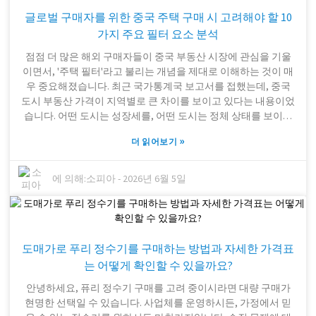
을 미칠 수 있기 때문일 겁니다. 최고의 맛과 경험을 원한다면 키
글로벌 구매자를 위한 중국 주택 구매 시 고려해야 할 10
네티코 K5 같은 고품질 정수 시스템을 사용하는 것이 현명한 선
택입니다. 깨끗하고 신선한 맛을 내려면 정수 시스템이 필수적이
가지 주요 필터 요소 분석
죠. 하지만 맛이라는 건 결국 주관적인 문제라는 점을 기억하세
점점 더 많은 해외 ​​구매자들이 중국 부동산 시장에 관심을 기울
요. 어떤 사람들은 정수 시스템을 맹신하는 반면, 어떤 사람들은
이면서, '주택 필터'라고 불리는 개념을 제대로 이해하는 것이 매
여전히 ​​생수를 선호할 수도 있습니다. 그러니 자신에게 가장 잘
우 중요해졌습니다. 최근 국가통계국 보고서를 접했는데, 중국
맞는 맛을 찾으려면, 자신의 미각과 취향을 탐구하는 것 자체가
도시 부동산 가격이 지역별로 큰 차이를 보이고 있다는 내용이었
중요한 여정입니다.
습니다. 어떤 도시는 성장세를, 어떤 도시는 정체 상태를 보이며
각 도시마다 고유한 투자 기회를 제공하고 있습니다. 제가 참고
»
더 읽어보기
하는 업계 전문가인 차이나 하우징 인사이트(China Housing
Insights)의 마이클 장은 "올바른 주택 필터를 갖추는 것이 해외
구매자들에게 큰 도움이 될 수 있다"고 지적했는데, 저도 전적으
에 의해:
소피아
-
2026년 6월 5일
로 동감합니다. 그렇다면 '주택 필터'란 정확히 무엇일까요? 기본
적으로 구매자들이 선택지를 좁히는 데 사용하는 일련의 기준입
니다. 가격, 위치, 편의시설 등이 대부분의 사람들이 고려하는 핵
심 요소입니다. 예를 들어, 차이나 빅 블루 필터 하우징(China Big
도매가로 푸리 정수기를 구매하는 방법과 자세한 가격표
Blue Filter Housing)과 프리 필터 하우징(Pre Filter Housing)의 가
격을 비교해 보면, 지역별로 주택 구매력이 크게 다르다는 것을
는 어떻게 확인할 수 있을까요?
알 수 있습니다. 하지만 이 시장은 상당히 복잡합니다. 단순히 아
안녕하세요, 퓨리 정수기 구매를 고려 중이시라면 대량 구매가
무거나 고르는 것이 아니라, 신중하고 세밀한 분석이 매우 중요
현명한 선택일 수 있습니다. 사업체를 운영하시든, 가정에서 믿
합니다. 중요한 부분을 간과하면 기대 이하의 결과를 초래할 수