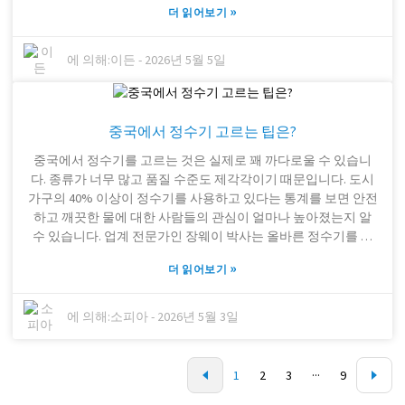
»
더 읽어보기
정용 정수 시스템의 가격은 천차만별이므로 여러 제품을 비교해
보는 것이 좋습니다. 가장 중요한 것은 믿을 수 있는 여과 시스템
을 갖춘 정수기를 선택하여 항상 깨끗하고 안전한 물을 마시는
에 의해:
이든
-
2026년 5월 5일
것입니다. 사실, 정수기의 기능은 너무 많아서 어떤 것을 골라야
할지 고민될 수 있습니다. 어떤 제품은 첨단 기술 장치로 가득 차
있는 반면, 어떤 제품은 기본적이고 사용하기 간편합니다. 가정
중국에서 정수기 고르는 팁은?
의 필요와 설치 공간을 고려하는 것도 중요합니다. 대가족이라면
대용량 정수기가 필요할 수 있고, 1인 가구라면 작고 휴대하기 편
중국에서 정수기를 고르는 것은 실제로 꽤 까다로울 수 있습니
리한 제품이 더 적합할 수 있습니다. 시간을 충분히 갖고 모든 선
다. 종류가 너무 많고 품질 수준도 제각각이기 때문입니다. 도시
택지를 신중하게 고려한 다음, 직감적으로 가장 마음에 드는 것
가구의 40% 이상이 정수기를 사용하고 있다는 통계를 보면 안전
을 선택하세요. 결국, 이는 가족의 건강과 편의에 관한 문제이니
하고 깨끗한 물에 대한 사람들의 관심이 얼마나 높아졌는지 알
까요!
수 있습니다. 업계 전문가인 장웨이 박사는 올바른 정수기를 선
택하는 것은 단순히 편리함의 문제가 아니라 가족의 건강을 지키
»
더 읽어보기
는 문제라고 강조했습니다. 정수기를 고를 때는 어떤 기술을 사
용하는지, 필터 수명은 얼마나 되는지, 유지 보수 비용은 얼마나
드는지 등 몇 가지 중요한 사항을 고려해야 합니다. 많은 사람들
에 의해:
소피아
-
2026년 5월 3일
이 중요한 부분을 간과하는데, 특히 인기 모델의 가격, 그중에서
도 중국 알칼리 정수기 가격과 국내 정수기 가격을 비교해 보는
것이 중요합니다. 가장 저렴한 제품이 좋아 보일 수도 있지만, 여
1
2
3
···
9
과 성능이 떨어지거나 심지어 안전하지 않은 물을 마실 수도 있