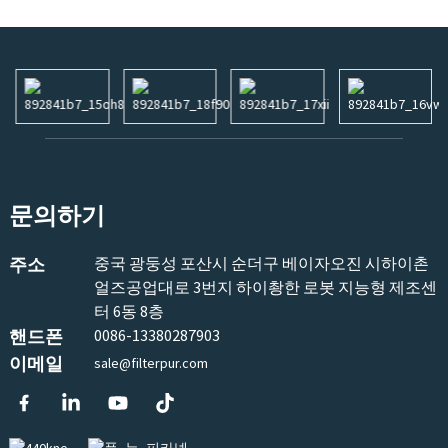
습니다. 가격과 품질 사이에서 적절한 균형을 찾는 것이 핵심입
니다. 그러니 꼼꼼하게 알아보세요. 후기를 읽고, 여러 브랜드를
살펴보고, 궁금한 점은 주저하지 말고 질문하세요. 모든 브랜드
가 다 똑같은 품질을 제공하는 것은 아니며, 일부 브랜드는 안심
하고 사용할 수 있도록 필요한 인증을 갖추지 못했을 수도 있습
니다. 웨이 박사의 말처럼, 믿을 수 있는 정수기에 투자하는 것은
장기적으로 가족의 건강에 투자하는 것과 같습니다. 절대 타협하
지 마세요. 가족의 건강이 달려 있습니다.
문의하기
주소
중국 광둥성 포산시 순더구 베이자오진 시하이촌
얼즈공업대로 3번지 하이촹한 로봇 지능형 제조센
터 6동 8층
핸드폰
0086-13380287903
이메일
sale@filterpur.com