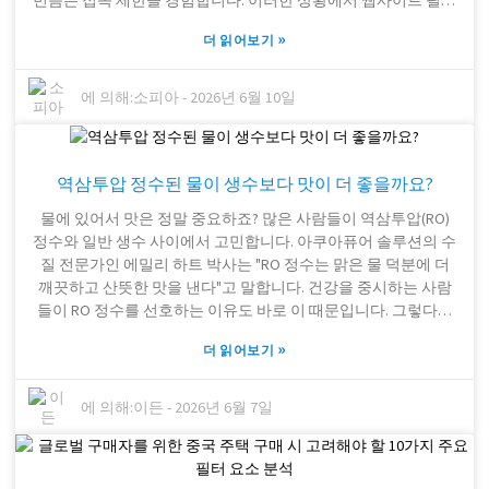
번쯤은 접속 제한을 경험합니다. 이러한 상황에서 웹사이트 필터
와 같은 도구는 매우 중요합니다. 온라인 접근성을 개선하고 편
»
더 읽어보기
의성을 높이는 데 큰 도움이 되기 때문입니다. 이러한 제약을 우
회할 수 있는 방법은 여러 가지가 있습니다. 예를 들어, 많은 사람
들이 VPN이나 ​​프록시 서버를 이용하여 자유롭게 인터넷을 이용
에 의해:
소피아
-
2026년 6월 10일
합니다. 또한, 비용 부담 없이 효과적인 웹사이트 필터도 있습니
다. 글로벌 마켓 인사이트(Global Market Insights)의 연구에 따르
면 아시아 지역에서 저렴한 온라인 접속 도구에 대한 수요가 빠
역삼투압 정수된 물이 생수보다 맛이 더 좋을까요?
르게 증가하고 있으며, 향후 5년간 약 10%의 성장이 예상됩니다.
이러한 필터 중 일부는 간단하지만 효과적이어서 사용자가 온라
물에 있어서 맛은 정말 중요하죠? 많은 사람들이 역삼투압(RO)
인에서 볼 수 있는 콘텐츠를 더 효과적으로 제어할 수 있도록 해
정수와 일반 생수 사이에서 고민합니다. 아쿠아퓨어 솔루션의 수
줍니다. 하지만 모든 필터가 완벽한 것은 아니라는 점에 유의해
질 전문가인 에밀리 하트 박사는 "RO 정수는 맑은 물 덕분에 더
야 합니다. 일부 사용자는 필터 효과가 일정하지 않아 불편함을
깨끗하고 산뜻한 맛을 낸다"고 말합니다. 건강을 중시하는 사람
느낀다고 보고했습니다. 이 때문에 과정에서 많은 수정과 조정이
들이 RO 정수를 선호하는 이유도 바로 이 때문입니다. 그렇다면
필요할 수 있습니다. 비용과 신뢰성 사이의 최적점을 찾는 것은
RO 정수는 어떤 특징이 있을까요? RO 정수는 여러 단계를 거쳐
많은 조직에게 까다로운 과제입니다. 따라서 필요한 것이 무엇인
»
더 읽어보기
여과됩니다. 이 과정은 불순물을 제거할 뿐만 아니라 물맛도 개
지 신중하게 생각하고, 이러한 도구들이 가져올 수 있는 한계점
선합니다. 많은 RO 정수 애호가들은 특히 생수와 비교했을 때 신
또한 고려하는 것이 매우 중요합니다.
선하고 깔끔한 맛을 꼽습니다. 생수는 때때로 밍밍하거나 밍밍한
에 의해:
이든
-
2026년 6월 7일
맛이 날 수 있다는 것이죠. 하지만 모든 사람이 RO 정수의 맛 차
이를 느끼지는 않을 수도 있습니다. 그 이유는 미네랄 함량이 사
람마다 크게 다를 수 있고, 그 차이가 맛을 느끼는 방식에도 영향