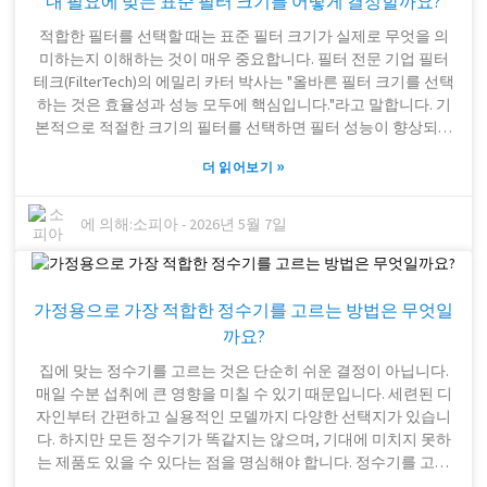
내 필요에 맞는 표준 필터 크기를 어떻게 결정할까요?
직히 말해서, 많은 사람들이 초기 구매 비용에만 집중하고 장기
적인 비용은 간과하는 경향이 있습니다. 저렴한 제품은 당장은
적합한 필터를 선택할 때는 표준 필터 크기가 실제로 무엇을 의
돈을 절약해 줄지 모르지만, 장기적으로는 유지 보수 및 부품 교
미하는지 이해하는 것이 매우 중요합니다. 필터 전문 기업 필터
체 비용으로 더 많은 돈을 쓰게 될 수 있습니다. 싱크대 정수기를
테크(FilterTech)의 에밀리 카터 박사는 "올바른 필터 크기를 선택
고를 때는 단순히 가격이 저렴한 제품을 찾는 것이 아니라, 건강
하는 것은 효율성과 성능 모두에 핵심입니다."라고 말합니다. 기
과 마음의 평화를 위해 투자하는 것입니다. 시간을 조금 더 들여
본적으로 적절한 크기의 필터를 선택하면 필터 성능이 향상되고
꼼꼼히 생각해보면 성급하게 결정하기보다는 더 현명하고 정보
장비 수명도 연장될 수 있습니다. 용도에 따라 필요한 필터 종류
에 입각한 선택을 할 수 있습니다.
»
더 읽어보기
가 다릅니다. 자동차, HVAC 시스템, 중공업 설비 등 각 분야마다
고유한 요구 사항이 있습니다. 이러한 표준을 따르면 잘못된 필
터를 선택하여 발생하는 비효율성이나 장기적인 비용 증가 문제
에 의해:
소피아
-
2026년 5월 7일
를 예방할 수 있습니다. 맞지 않는 필터를 사용하면 누출이 발생
하거나 성능이 저하될 수 있으며, 이는 누구도 원하지 않는 상황
입니다. 따라서 필요한 것이 무엇인지 꼼꼼히 생각해 보는 것이
가정용으로 가장 적합한 정수기를 고르는 방법은 무엇일
중요합니다. 시스템 사양을 확인하고, 현재 사용 중인 필터를 정
확하게 측정하여 '표준 필터 크기'가 목표와 어떻게 부합하는지
까요?
파악하십시오. 그래야만 원활한 운영과 마음의 평안이라는, 여러
집에 맞는 정수기를 고르는 것은 단순히 쉬운 결정이 아닙니다.
분이 진정으로 원하는 바를 충족하는 결정을 내릴 수 있습니다.
매일 수분 섭취에 큰 영향을 미칠 수 있기 때문입니다. 세련된 디
자인부터 간편하고 실용적인 모델까지 다양한 선택지가 있습니
다. 하지만 모든 정수기가 똑같지는 않으며, 기대에 미치지 못하
는 제품도 있을 수 있다는 점을 명심해야 합니다. 정수기를 고를
때는 여과 성능과 예산을 고려해야 합니다. 예를 들어, 중국산 가