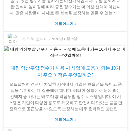
을 수 있는 정수기를 원하시든 마찬가지입니다. 수질 문제에 대
있습니다. 많은 구매자들이 이 모든 것에 압도당하는 느낌을 받
한 인식이 높아짐에 따라 좋은 정수기는 더 이상 선택이 아닙니
지 않나요? 바로 이럴 때 명확한 '주택 필터'가 혼란 속에서 길을
다. 많은 사람들이 제대로 된 성능을 보장하는 믿을 수 있는 제품
찾는 데 큰 도움이 될 수 있습니다. 하지만 투자자라면 스스로를
을 찾고 있습니다. 도매로 구매하면 비용을 절약할 수 있을 뿐만
되돌아보고 진정으로 중요한 것이 무엇인지 평가하는 것도 중요
»
더 읽어보기
아니라 필요할 때 안정적인 공급을 확보할 수 있습니다. 가격 책
합니다. 때로는 이론상으로는 우선순위인 것이 실제 시장 상황과
정 방식을 이해하는 것은 매우 중요합니다. 퓨리 정수기의 가격
일치하지 않을 수 있습니다. 이러한 불일치는 예상치 못한 문제
은 브랜드, 기능, 구매 수량 등 여러 요인에 따라 상당히 다를 수
에 의해:
소피아
-
2026년 6월 2일
로 이어질 수 있습니다. 따라서 잠시 시간을 내어 자신의 기대치
있습니다. 현재 시장 경쟁이 치열하기 때문에 가격 변동이 빠르
를 실제 시장 상황에 맞춰 조정하는 것은 더 현명한 투자 결정을
게 일어날 수 있습니다. 여러 공급업체의 가격표를 비교해 보는
내리는 데 큰 도움이 될 수 있습니다.
것이 좋습니다. 이를 통해 예산에 맞는 최적의 가격을 찾을 수 있
습니다. 하지만 가격만 고려하지 마세요. 신뢰성과 품질 또한 중
대량 역삼투압 정수기 사용 시 사업에 도움이 되는 10가
요합니다. 모든 공급업체가 동일한 수준의 제품을 제공하는 것은
아니며, 일부는 정품이 아니거나 부실한 고객 지원을 제공할 수
지 주요 이점은 무엇일까요?
도 있습니다. 퓨리 정수 솔루션(Puri Water Filtering Solutions)과
오늘날처럼 경쟁이 치열한 시장에서 기업은 효율성을 높이고 품
같은 회사를 꼼꼼히 조사하여 적절한 기준을 충족하는지 확인하
질을 유지하는 데 집중해야 합니다. 이러한 상황에서 눈에 띄는
세요. 시간을 들여 여러 선택지를 비교 검토하면 나중에 실망하
선택지 중 하나는 바로 대량 역삼투압 정수 시스템입니다. 이 시
는 것을 방지하고 가격 대비 최고의 가치를 얻을 수 있습니다.
스템은 기업이 다양한 용도로 깨끗하고 안전하며 맛있는 물을 안
정적으로 공급받을 수 있도록 보장하는 매우 효과적인 방법입니
다. 직원들의 수분 보충부터 생산 공정에 이르기까지, 대량 역삼
»
더 읽어보기
투압 정수 시스템은 다양한 비즈니스 요구를 충족합니다. Pure
Water Solutions와 같은 기업은 안정적인 수원 확보의 중요성을