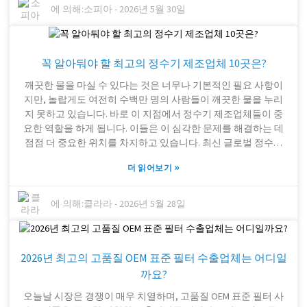
강조합니다. 이 회사의 중국산 RO 시스템은 오염 물질을 효과적
에 의해:
소피아
-
2026년 5월 30일
으로 제거하는 첨단 여과 기술을 자랑합니다. 하지만 많은 사람
들이 역삼투압 시스템의 가격과 품질을 비교하는 것을 간과하는
경향이 있습니다. 비용만을 고려하면 나중에 유지 보수 비용 증
꼭 알아둬야 할 최고의 정수기 제조업체 10곳은?
가나 수질 문제와 같은 문제가 발생할 수 있습니다. 물은 수많은
산업에서 매우 중요한 역할을 합니다. 대량 역삼투압 정수 시스
깨끗한 물을 마실 수 있다는 것은 너무나 기본적인 필요 사항이
템에 투자함으로써 기업은 제품 품질 향상과 직원 만족도 제고라
지만, 놀랍게도 여전히 수백만 명의 사람들이 깨끗한 물을 누리
는 두 가지 목표를 동시에 달성할 수 있습니다. 처음에는 간단해
지 못하고 있습니다. 바로 이 지점에서 정수기 제조업체들이 중
보일지 모르지만, 물의 출처를 생각해 보는 것은 정말 가치 있는
요한 역할을 하게 됩니다. 이들은 이 심각한 문제를 해결하는 데
일입니다. 조금 더 주의를 기울이면 운영이 더욱 원활해지고 장
점점 더 중요한 위치를 차지하고 있습니다. 최신 글로벌 정수기
기적으로 상당한 이점을 얻을 수 있습니다.
시장 보고서에 따르면, 이 시장은 2021년부터 2028년까지 연평균
»
더 읽어보기
약 9.6% 성장할 것으로 예상됩니다. 이는 최근 수질과 건강에 대
한 사람들의 인식이 높아지고 있음을 보여줍니다. 브리타(Brita),
아쿠아사나(Aquasana), 퓨어(PUR)와 같이 혁신적인 기술로 명성
에 의해:
클라라
-
2026년 5월 28일
을 쌓은 브랜드들이 여럿 있습니다. 하지만 솔직히 말해서, 모든
필터가 광고대로 작동하는 것은 아닙니다. 어떤 필터는 모든 유
해 물질을 제거하지 못할 수도 있습니다. 실제로 2022년 한 연구
2026년 최고의 고품질 OEM 표준 필터 수출업체는 어디일
에 따르면, 거의 30%의 사람들이 자신이 사용하는 정수기가 어
떤 오염 물질을 제거하는지조차 몰랐다고 합니다. 그렇기 때문에
까요?
정수기에 대한 정보를 제대로 아는 것이 매우 중요합니다. 물론
오늘날 시장은 경쟁이 매우 치열하며, 고품질 OEM 표준 필터 사
많은 정수기 제조업체들이 자사 제품을 홍보하지만, 실제 효과는