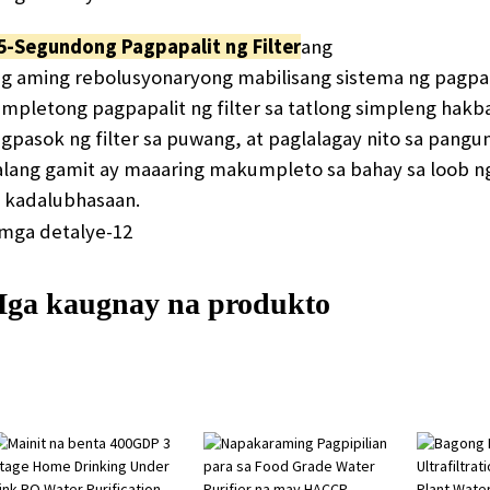
​​5-Segundong Pagpapalit ng Filter​
ang
g aming rebolusyonaryong mabilisang sistema ng pagpap
mpletong pagpapalit ng filter sa tatlong simpleng hakban
gpasok ng filter sa puwang, at paglalagay nito sa pangu
lang gamit ay maaaring makumpleto sa bahay sa loob ng
 kadalubhasaan.
ga kaugnay na produkto