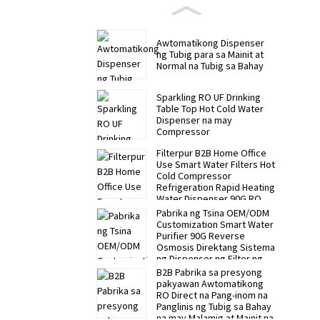
Awtomatikong Dispenser
ng Tubig para sa Mainit at
Normal na Tubig sa Bahay
Sparkling RO UF Drinking
Table Top Hot Cold Water
Dispenser na may
Compressor
Filterpur B2B Home Office
Use Smart Water Filters Hot
Cold Compressor
Refrigeration Rapid Heating
Water Dispenser 90G RO
Water Purifier
Pabrika ng Tsina OEM/ODM
Customization Smart Water
Purifier 90G Reverse
Osmosis Direktang Sistema
ng Dispenser ng Filter ng
Inuming Tubig
B2B Pabrika sa presyong
pakyawan Awtomatikong
RO Direct na Pang-inom na
Panglinis ng Tubig sa Bahay
na may Malamig at Mainit na