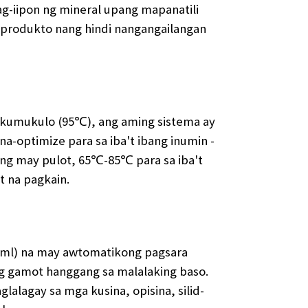
pag-iipon ng mineral upang mapanatili
produkto nang hindi nangangailangan
 kumukulo (95℃), ang aming sistema ay
a-optimize para sa iba't ibang inumin -
ng may pulot, 65℃-85℃ para sa iba't
t na pagkain.
00ml) na may awtomatikong pagsara
 ng gamot hanggang sa malalaking baso.
glalagay sa mga kusina, opisina, silid-