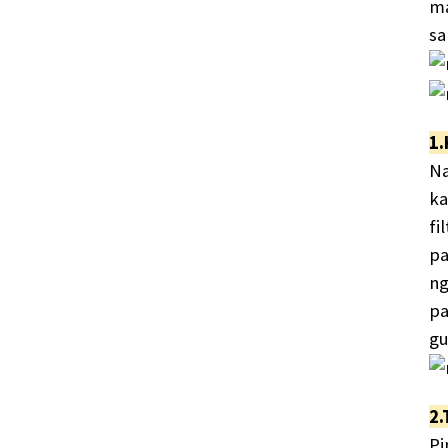
ma
sa
1.
Na
ka
fi
pa
ng
pa
gu
2.
Pi