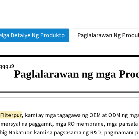
Mga Detalye Ng Produkto
Paglalarawan Ng Produ
Paglalarawan ng mga Pro
Filterpur
, kami ay mga tagagawa ng OEM at ODM ng mga p
mersyal na paggamit, mga RO membrane, mga pansala n
big.
Nakatuon kami sa pagsasama ng R&D, pagmamanupa