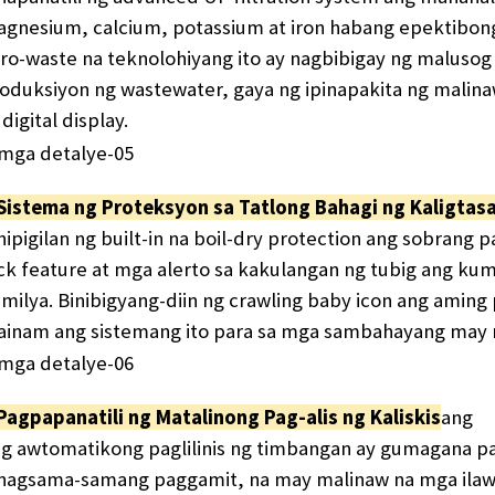
gnesium, calcium, potassium at iron habang epektibong
ro-waste na teknolohiyang ito ay nagbibigay ng malusog
oduksiyon ng wastewater, gaya ng ipinapakita ng malina
 digital display.
​​Sistema ng Proteksyon sa Tatlong Bahagi ng Kaligtasa
nipigilan ng built-in na boil-dry protection ang sobrang p
ck feature at mga alerto sa kakulangan ng tubig ang ku
milya. Binibigyang-diin ng crawling baby icon ang aming
inam ang sistemang ito para sa mga sambahayang may mg
​​Pagpapanatili ng Matalinong Pag-alis ng Kaliskis​
ang
g awtomatikong paglilinis ng timbangan ay gumagana p
nagsama-samang paggamit, na may malinaw na mga ilaw