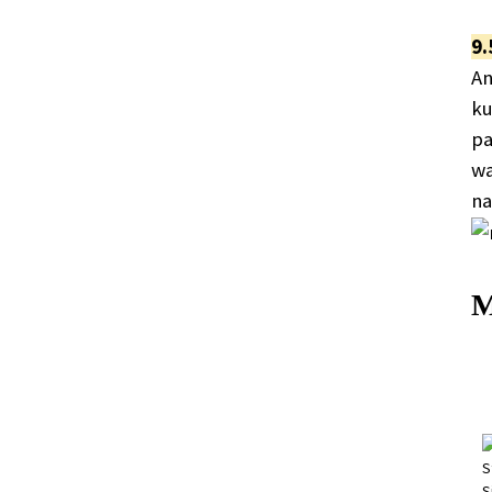
9.
An
ku
pa
wa
na
M