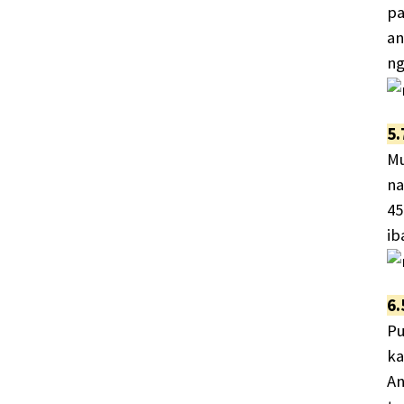
pa
an
ng
5.
Mu
na
45
ib
6.
Pu
ka
An