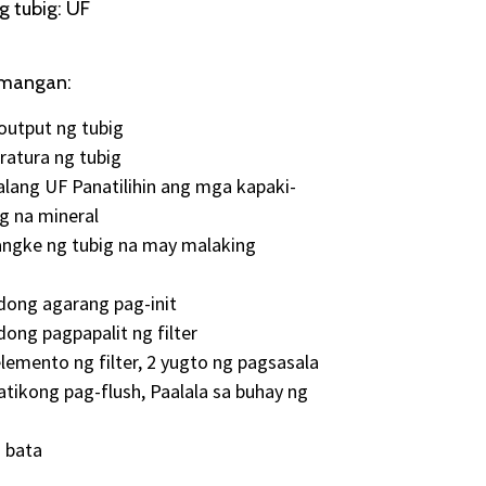
g tubig: UF
mangan:
 output ng tubig
ratura ng tubig
alang UF Panatilihin ang mga kapaki-
g na mineral
tangke ng tubig na may malaking
dong agarang pag-init
ong pagpapalit ng filter
lemento ng filter, 2 yugto ng pagsasala
tikong pag-flush, Paalala sa buhay ng
g bata