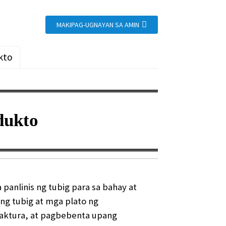
MAKIPAG-UGNAYAN SA AMIN
kto
dukto
anlinis ng tubig para sa bahay at
g tubig at mga plato ng
ktura, at pagbebenta upang