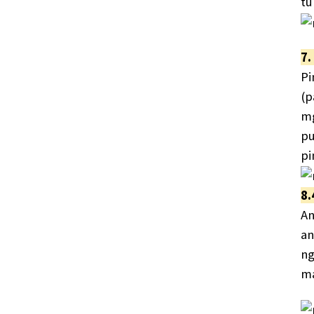
tu
7.
Pi
(p
mg
pu
pi
8.
An
an
ng
ma