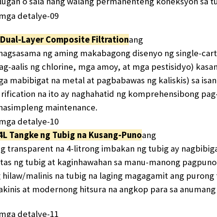
lugan o sala nang walang permanenteng koneksyon sa t
 Dual-Layer Composite Filtration
ang
nagsasama ng aming makabagong disenyo ng single-cartri
ag-aalis ng chlorine, mga amoy, at mga pestisidyo) kasa
a mabibigat na metal at pagbabawas ng kaliskis) sa isa
rification na ito ay naghahatid ng komprehensibong pag
nasimpleng maintenance.
4L Tangke ng Tubig na Kusang-Puno
ang
g transparent na 4-litrong imbakan ng tubig ay nagbibi
tas ng tubig at kaginhawahan sa manu-manong pagpuno. 
 hilaw/malinis na tubig na laging magagamit ang purong 
kinis at modernong hitsura na angkop para sa anumang k