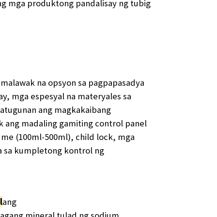
g mga produktong pandalisay ng tubig
ng malawak na opsyon sa pagpapasadya
ay, mga espesyal na materyales sa
 matugunan ang magkakaibang
 ang madaling gamiting control panel
me (100ml-500ml), child lock, mga
ra sa kumpletong kontrol ng
​
ang
lagang mineral tulad ng sodium,