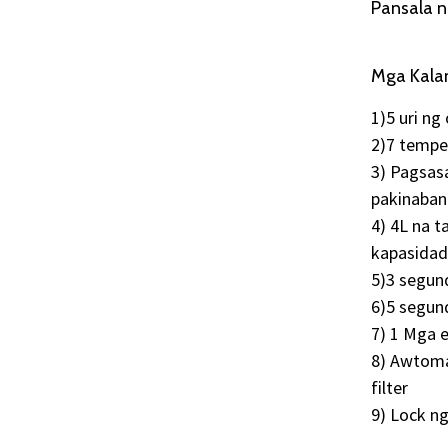
Pansala n
Mga Kala
1)5 uri ng
2)7 tempe
3) Pagsas
pakinaban
4) 4L na 
kapasidad
5)3 segun
6)5 segund
7) 1 Mga e
8) Awtoma
filter
9) Lock n