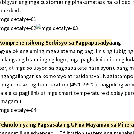
bigyan ang mga customer ng pinakamataas na kalidad n
 merkado.
​​Komprehensibong Serbisyo sa Pagpapasadya​
ang
g-aalok ang aming mga sistema ng paglilinis ng tubig 
bilang ang branding ng logo, mga pagkakaiba-iba ng kul
lter, at mga solusyon sa pagpapakete na iniayon upang
ngangailangan sa komersyo at residensyal. Nagtatampok
 mga preset ng temperatura (45℃-95℃), pagpili ng volu
alala sa paglilinis at mga smart temperature display pa
magamit.
​​Teknolohiya ng Pagsasala ng UF na Mayaman sa Mineral
napanatili ng advanced UF filtration system ang mahaha