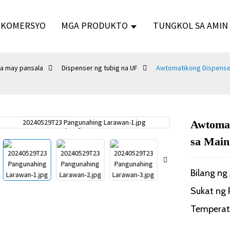
GKOMERSYO
MGA PRODUKTO
TUNGKOL SA AMIN
na may pansala
Dispenser ng tubig na UF
Awtomatikong Dispenser 
Awtomat
Loading...
Loading...
sa Main
Bilang n
Sukat ng
Temperatu