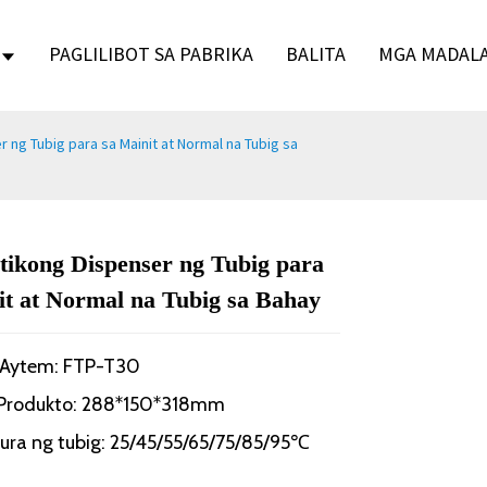
PAGLILIBOT SA PABRIKA
BALITA
MGA MADALA
ng Tubig para sa Mainit at Normal na Tubig sa
ikong Dispenser ng Tubig para
Loading...
Loading...
Loading.
Loading.
it at Normal na Tubig sa Bahay
g Aytem: FTP-T30
 Produkto: 288*150*318mm
ra ng tubig: 25/45/55/65/75/85/95℃