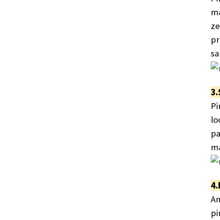
ma
ze
pr
sa
3.
Pi
lo
pa
ma
4.
An
pi