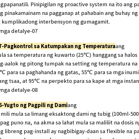
gpapanatili. Pinipigilan ng proactive system na ito ang 
g pinakamainam na pagganap at pahabain ang buhay ng 
 kumplikadong interbensyon ng gumagamit.
​​7-Pagkontrol sa Katumpakan ng Temperatura​
ang
la sa temperatura ng kuwarto (25℃) hanggang sa halos
g-aalok ng pitong tumpak na setting ng temperatura na n
℃ para sa paghahanda ng gatas, 55℃ para sa mga inumi
ang tsaa, at 95℃ na perpekto para sa kape at mga instan
5-Yugto ng Pagpili ng Dami
ang
mili mula sa limang eksaktong dami ng tubig (100ml-5
pag puno na, na akma sa lahat mula sa maliliit na dosis
g libreng pag-install ay nagbibigay-daan sa flexible na pa