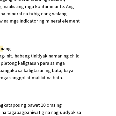
 inaalis ang mga kontaminante. Ang
 na mineral na tubig nang walang
w na mga indicator ng mineral element
n​
ang
ag-init, habang tinitiyak naman ng child
mpletong kaligtasan para sa mga
 pangako sa kaligtasan ng bata, kaya
a sanggol at maliliit na bata.
agkatapos ng bawat 10 oras ng
 na tagapagpahiwatig na nag-uudyok sa