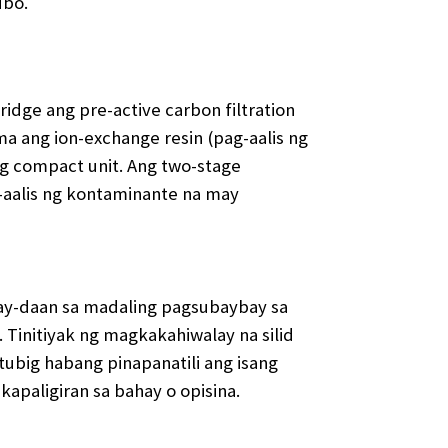
ubo.
dge ang pre-active carbon filtration
ma ang ion-exchange resin (pag-aalis ng
ng compact unit. Ang two-stage
-aalis ng kontaminante na may
gay-daan sa madaling pagsubaybay sa
Tinitiyak ng magkakahiwalay na silid
tubig habang pinapanatili ang isang
apaligiran sa bahay o opisina.