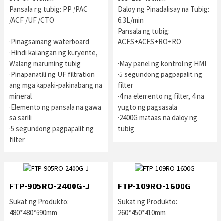
Pansala ng tubig: PP /PAC
Daloy ng Pinadalisay na Tubig:
/ACF /UF /CTO
6.3L/min
Pansala ng tubig:
·Pinagsamang waterboard
ACFS+ACFS+RO+RO
·Hindi kailangan ng kuryente,
Walang maruming tubig
·May panel ng kontrol ng HMI
·Pinapanatili ng UF filtration
·5 segundong pagpapalit ng
ang mga kapaki-pakinabang na
filter
mineral
·4 na elemento ng filter, 4 na
·Elemento ng pansala na gawa
yugto ng pagsasala
sa sarili
·2400G mataas na daloy ng
·5 segundong pagpapalit ng
tubig
filter
FTP-905RO-2400G-J
FTP-109RO-1600G
Sukat ng Produkto:
Sukat ng Produkto:
480*480*690mm
260*450*410mm