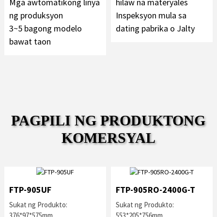
Mga awtomatikong linya
hilaw na materyales
ng produksyon
Inspeksyon mula sa
3~5 bagong modelo
dating pabrika o Jalty
bawat taon
PAGPILI NG PRODUKTONG
KOMERSYAL
FTP-905UF
FTP-905RO-2400G-T
Sukat ng Produkto:
Sukat ng Produkto:
376*97*575mm
553*205*756mm