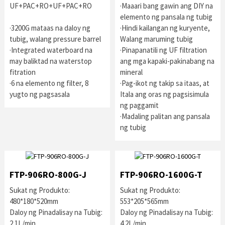
UF+PAC+RO+UF+PAC+RO
·Maaari bang gawin ang DIY na
elemento ng pansala ng tubig
·3200G mataas na daloy ng
·Hindi kailangan ng kuryente,
tubig, walang pressure barrel
Walang maruming tubig
·Integrated waterboard na
·Pinapanatili ng UF filtration
may baliktad na waterstop
ang mga kapaki-pakinabang na
fitration
mineral
·6 na elemento ng filter, 8
·Pag-ikot ng takip sa itaas, at
yugto ng pagsasala
Itala ang oras ng pagsisimula
ng paggamit
·Madaling palitan ang pansala
ng tubig
FTP-906RO-800G-J
FTP-906RO-1600G-T
Sukat ng Produkto:
Sukat ng Produkto:
480*180*520mm
553*205*565mm
Daloy ng Pinadalisay na Tubig:
Daloy ng Pinadalisay na Tubig:
2.1L/min
4.2L/min