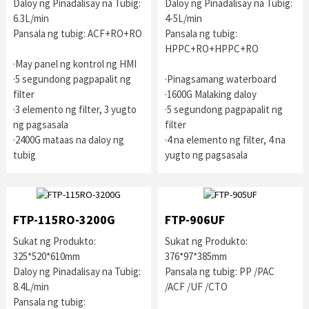
Daloy ng Pinadalisay na Tubig:
Daloy ng Pinadalisay na Tubig:
6.3L/min
4-5L/min
Pansala ng tubig: ACF+RO+RO
Pansala ng tubig:
HPPC+RO+HPPC+RO
·May panel ng kontrol ng HMI
·5 segundong pagpapalit ng
·Pinagsamang waterboard
filter
·1600G Malaking daloy
·3 elemento ng filter, 3 yugto
·5 segundong pagpapalit ng
ng pagsasala
filter
·2400G mataas na daloy ng
·4 na elemento ng filter, 4 na
tubig
yugto ng pagsasala
FTP-115RO-3200G
FTP-906UF
Sukat ng Produkto:
Sukat ng Produkto:
325*520*610mm
376*97*385mm
Daloy ng Pinadalisay na Tubig:
Pansala ng tubig: PP /PAC
8.4L/min
/ACF /UF /CTO
Pansala ng tubig: