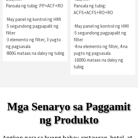
Pansala ng tubig: PP+ACF+RO
Pansala ng tubig:
ACFS+ACFS+RO+RO
·May panel ng kontrol ng HMI
·5 segundong pagpapalit ng
·May panel ng kontrol ng HMI
filter
·5 segundong pagpapalit ng
·3 elemento ng filter, 3 yugto
filter
ng pagsasala
·4 na elemento ng filter, 4 na
·800G mataas na daloy ng tubig
yugto ng pagsasala
·1600G mataas na daloy ng
tubig
Mga Senaryo sa Paggamit
ng Produkto
Angkop para sa buong bahay, restawran, hotel, at