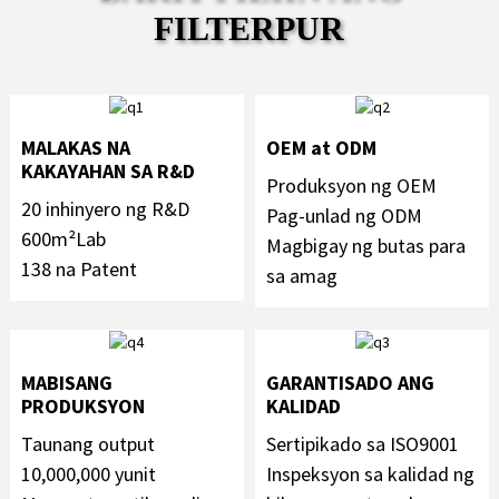
FILTERPUR
MALAKAS NA
OEM at ODM
KAKAYAHAN SA R&D
Produksyon ng OEM
20 inhinyero ng R&D
Pag-unlad ng ODM
600m²Lab
Magbigay ng butas para
138 na Patent
sa amag
MABISANG
GARANTISADO ANG
PRODUKSYON
KALIDAD
Taunang output
Sertipikado sa ISO9001
10,000,000 yunit
Inspeksyon sa kalidad ng