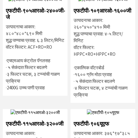
एफटीपी-९०५आरओ-२४००जी-
एफटीपी-१०९आरओ-१६००जी
जे
उत्पादनाचा आकार:
उत्पादनाचा आकार:
२६०*४५०*४१० मिमी
४८०*४८०*६९० मिमी
शुद्ध पाण्याचा प्रवाह: ४-५ लिटर/
शुद्ध पाण्याचा प्रवाह: ६.३ लिटर/मिनिट
मिनिट
वॉटर फिल्टर: ACF+RO+RO
वॉटर फिल्टर:
HPPC+RO+HPPC+RO
·एचएमआय कंट्रोल पॅनलसह
· ५ सेकंदात फिल्टर बदलणे
·एकात्मिक वॉटरबोर्ड
·३ फिल्टर घटक, ३ टप्प्यांची गाळण
·१६०० ग्रॅम मोठा प्रवाह
प्रक्रिया
· ५ सेकंदात फिल्टर बदलणे
·2400G उच्च पाणी प्रवाह
·४ फिल्टर घटक, ४ टप्प्यांची गाळण
प्रक्रिया
एफटीपी-११५आरओ-३२००जी
एफटीपी-९०६यूएफ
उत्पादनाचा आकार:
उत्पादनाचा आकार: ३७६*९७*३८५