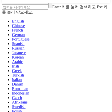
Enter 키를 눌러 검색하고 Esc 키
를 눌러 닫으세요.
English
Chinese
French
German
Portuguese
Spanish
Russian
Japanese
Korean
Arabic
Irish
Greek
Turkish
Italian
Danish
Romanian
Indonesian
Czech
Afrikaans
Swedish
Polish