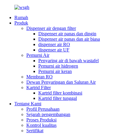
Rumah
Produk
Dispenser air dengan filter
Dispenser air panas dan dingin
Dispenser air panas dan air biasa
dispenser air RO
dispenser air UF
Pemurni Air
Penyaring air di bawah wastafel
Pemurni air hidrogen
Pemurni air keran
Membran RO
Dewan Penyaringan dan Saluran Air
Kartrid Filter
Kartrid filter kombinasi
Kartrid filter tunggal
Tentang Kami
Profil Perusahaan
Sejarah pengembangan
Proses Produksi
Kontrol kualitas
Sertifikat