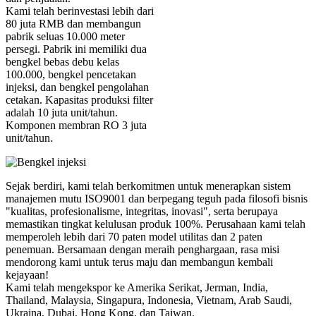
Kami telah berinvestasi lebih dari
80 juta RMB dan membangun
pabrik seluas 10.000 meter
persegi. Pabrik ini memiliki dua
bengkel bebas debu kelas
100.000, bengkel pencetakan
injeksi, dan bengkel pengolahan
cetakan. Kapasitas produksi filter
adalah 10 juta unit/tahun.
Komponen membran RO 3 juta
unit/tahun.
Sejak berdiri, kami telah berkomitmen untuk menerapkan sistem
manajemen mutu ISO9001 dan berpegang teguh pada filosofi bisnis
"kualitas, profesionalisme, integritas, inovasi", serta berupaya
memastikan tingkat kelulusan produk 100%. Perusahaan kami telah
memperoleh lebih dari 70 paten model utilitas dan 2 paten
penemuan. Bersamaan dengan meraih penghargaan, rasa misi
mendorong kami untuk terus maju dan membangun kembali
kejayaan!
Kami telah mengekspor ke Amerika Serikat, Jerman, India,
Thailand, Malaysia, Singapura, Indonesia, Vietnam, Arab Saudi,
Ukraina, Dubai, Hong Kong, dan Taiwan.