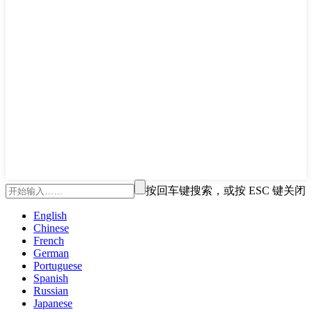
按回车键搜索，或按 ESC 键关闭
English
Chinese
French
German
Portuguese
Spanish
Russian
Japanese