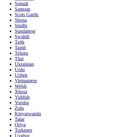
Somali
Samoan
Scots Gaelic
Shona
Sindhi
Sundanese
Swahili
Tajik
Tamil
Telugu
Thai
Ukrainian
Urdu
Uzbek
Vietnamese
Welsh
Xhosa
Yiddish
Yoruba
Zulu
Kinyarwanda
Tatar
Oriya
Turkmen
Uyghur