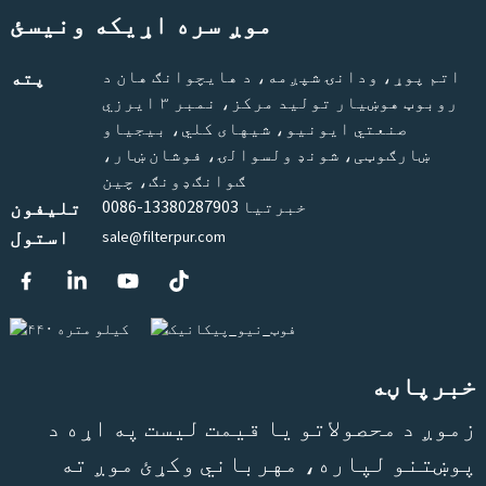
موږ سره اړیکه ونیسئ
اتم پوړ، ودانۍ شپږمه، د هایچوانګ هان د
پته
روبوټ هوښیار تولید مرکز، نمبر ۳ ایرزي
صنعتي ایونیو، شیهای کلي، بیجیاو
ښارګوټی، شونډ ولسوالۍ، فوشان ښار،
ګوانګډونګ، چین
0086-13380287903 خبرتیا
تلیفون
استول
sale@filterpur.com
خبرپاڼه
زموږ د محصولاتو یا قیمت لیست په اړه د
پوښتنو لپاره، مهرباني وکړئ موږ ته