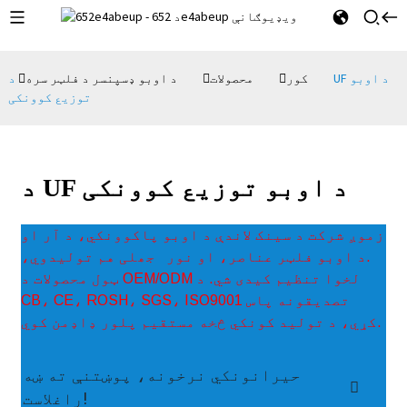
کور
محصولات
د اوبو ډسپنسر د فلټر سره
د UF د اوبو
توزیع کوونکی
د UF د اوبو توزیع کوونکی
زموږ شرکت د سینک لاندې د اوبو پاکوونکي، د آر او
د اوبو فلټر عناصر، او نور.
جھلی هم تولیدوي،
ټول محصولات د OEM/ODM لخوا تنظیم کیدی شي. د
CB، CE، ROSH، SGS، ISO9001 تصدیقونه پاس
کړي، د تولید کونکي څخه مستقیم پلور ډاډمن کوي.
حیرانونکي نرخونه، پوښتنې ته ښه
راغلاست!