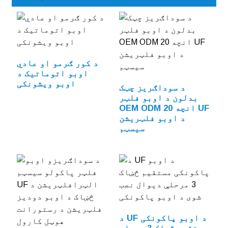
د کور ګرمو او عادي
اوبو اتوماتیک د
اوبو ویشونکی
د سوداګریز چټک
بدلون د اوبو فلټر
OEM ODM 20 انچه UF
د اوبو فلټریشن
سیسټم
د UF د اوبو پاکونکی