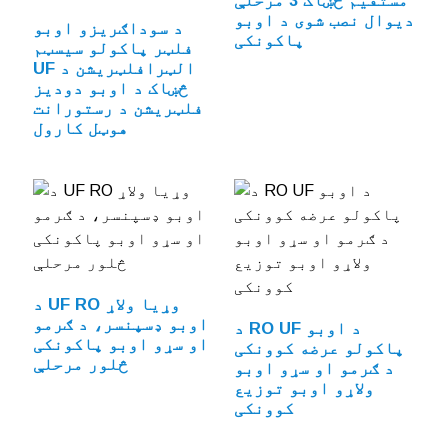
مستقیم څښاک 3 مرحلې
دیوال نصب شوی د اوبو
د سوداګریزو اوبو
پاکونکی
فلټر پاکولو سیسټم
UF الټرافلټریشن د
څښاک د اوبو دودیز
فلټریشن د رستورانت
هوټل کارول
د UF RO وړیا ولاړ
اوبو ډسپنسر، د ګرمو
د RO UF د اوبو
او سړو اوبو پاکونکی
پاکولو عرضه کوونکی
څلور مرحلې
د ګرمو او سړو اوبو
ولاړو اوبو توزیع
کوونکی