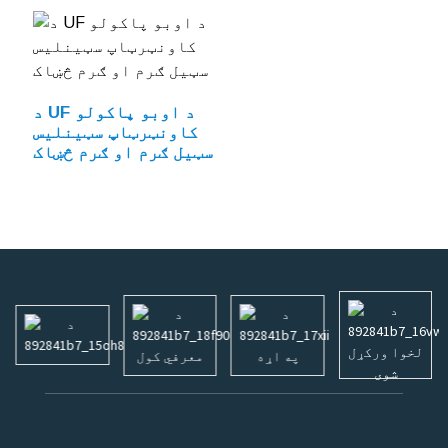
د UF د اوبو پاکولو
کاونټرټاپ سټینلیس
سټیل ګرم او ګرم څښاک