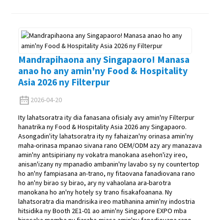
Mandrapihaona any Singapaoro! Manasa
anao ho any amin'ny Food & Hospitality
Asia 2026 ny Filterpur
2026-04-20
Ity lahatsoratra ity dia fanasana ofisialy avy amin'ny Filterpur
hanatrika ny Food & Hospitality Asia 2026 any Singapaoro.
Asongadin'ity lahatsoratra ity ny fahaizan'ny orinasa amin'ny
maha-orinasa mpanao sivana rano OEM/ODM azy ary manazava
amin'ny antsipiriany ny vokatra manokana asehon'izy ireo,
anisan'izany ny mpanadio ambanin'ny lavabo sy ny countertop
ho an'ny fampiasana an-trano, ny fitaovana fanadiovana rano
ho an'ny birao sy birao, ary ny vahaolana ara-barotra
manokana ho an'ny hotely sy trano fisakafoanana. Ny
lahatsoratra dia mandrisika ireo matihanina amin'ny indostria
hitsidika ny Booth 2E1-01 ao amin'ny Singapore EXPO mba
hiresaka momba ny fiaraha-miasa amin'ny fanadiovana rano