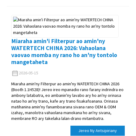
Miaraha amin'i Filterpur ao amin'ny
WATERTECH CHINA 2026: Vahaolana
vaovao momba ny rano ho an'ny tontolo
mangetaheta
2026-05-15
Miaraha amin'ny Filterpur ao amin'ny WATERTECH CHINA 2026
(Booth 1.1H528)! Jereo ireo mpanadio rano farany indrindra eo
ambony latabatra, eo ambanin'ny lavabo ary ho an'ny orinasa
natao ho an'ny trano, kafe ary trano fisakafoanana. Orinasa
matihanina amin'ny fanamboarana sivana rano OEM & ODM
izahay, manolotra vahaolana manokana ho an'ny sivana,
membrane RO ary takelaka lalan-drano mitambatra.
Jereo Ny Antsipiriany