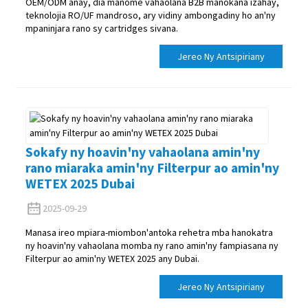
OEM/ODM anay, dia manome vahaolana B2B manokana izahay,
teknolojia RO/UF mandroso, ary vidiny ambongadiny ho an'ny
mpaninjara rano sy cartridges sivana.
Jereo Ny Antsipiriany
Sokafy ny hoavin'ny vahaolana amin'ny
rano miaraka amin'ny Filterpur ao amin'ny
WETEX 2025 Dubai
2025-09-29
Manasa ireo mpiara-miombon'antoka rehetra mba hanokatra
ny hoavin'ny vahaolana momba ny rano amin'ny fampiasana ny
Filterpur ao amin'ny WETEX 2025 any Dubai.
Jereo Ny Antsipiriany