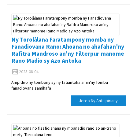
Ny Torolàlana Faratampony momba ny
Fanadiovana Rano: Ahoana no ahafahan'ny
Rafitra Mandroso an'ny Filterpur manome
Rano Madio sy Azo Antoka
2025-08-04
Ampidiro ny tombony sy ny fatiantoka amin'ny fomba
fanadiovana samihafa
Jereo Ny Antsipiriany