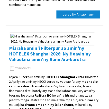
namboarina manokana.
Jereo Ny Antsipiriany
Miaraha amin'i Filterpur ao amin'ny
HOTELEX Shanghai 2026: Ny Hoavin'ny
Vahaolana amin'ny Rano Ara-barotra
2026-03-23
anjara
Filterpur
amin'ny
HOTELEX Shanghai 2026
(30 Martsa–
2 Aprily) ao amin'ny NECC! Jereo ny vaovao farany
mpanadio
rano ara-barotra
natao ho an'ny fivarotana kafe, trano
fisotroana dite, hotely ary trano fisakafoanana. Avy amin'ny
toerana be olona
Rafitra RO
ho an'ny fitrandrahana zava-
pisotro tonga lafatra mba ho malefaka
mpaninjara birao
ary
matanjaka
sivana ambanin'ny lakandrano
, mikaroka ny