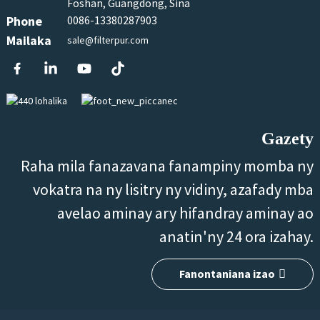
Foshan, Guangdong, Sina
Phone
0086-13380287903
Mailaka
sale@filterpur.com
Gazety
Raha mila fanazavana fanampiny momba ny
vokatra na ny lisitry ny vidiny, azafady mba
avelao aminay ary hifandray aminay ao
anatin'ny 24 ora izahay.
Fanontaniana izao