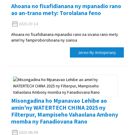
Ahoana no fisafidianana ny mpanadio rano
ao an-trano mety: Torolalana feno
2025-07-14
Ahoana no fisafidianana mpanadio rano na sivana rano mety
amin'ny fampiroboroboana ny siansa
Jereo Ny Antsipiriany
Misongadina ho Mpanavao Lehibe ao
amin'ny WATERTECH CHINA 2025 ny
Filterpur, Mampiseho Vahaolana Ambony
momba ny Fanadiovana Rano
2025-06-09