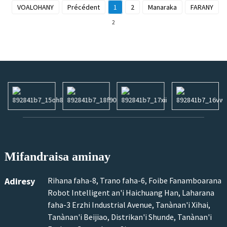
VOALOHANY
Précédent
1
2
Manaraka
FARANY
To
2
Mifandraisa aminay
Adiresy
Rihana faha-8, Trano faha-6, Foibe Fanamboarana
Robot Intelligent an'i Haichuang Han, Laharana
faha-3 Erzhi Industrial Avenue, Tanànan'i Xihai,
Tanànan'i Beijiao, Distrikan'i Shunde, Tanànan'i