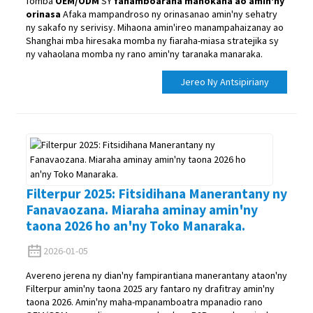
fomba
OEM/ODM
SY
fanamboarana manokana ao amin'ny
orinasa
Afaka mampandroso ny orinasanao amin'ny sehatry
ny sakafo ny serivisy. Mihaona amin'ireo manampahaizanay ao
Shanghai mba hiresaka momba ny fiaraha-miasa stratejika sy
ny vahaolana momba ny rano amin'ny taranaka manaraka.
Jereo Ny Antsipiriany
Filterpur 2025: Fitsidihana Manerantany ny
Fanavaozana. Miaraha aminay amin'ny
taona 2026 ho an'ny Toko Manaraka.
2026-01-05
Avereno jerena ny dian'ny fampirantiana manerantany ataon'ny
Filterpur amin'ny taona 2025 ary fantaro ny drafitray amin'ny
taona 2026. Amin'ny maha-mpanamboatra mpanadio rano