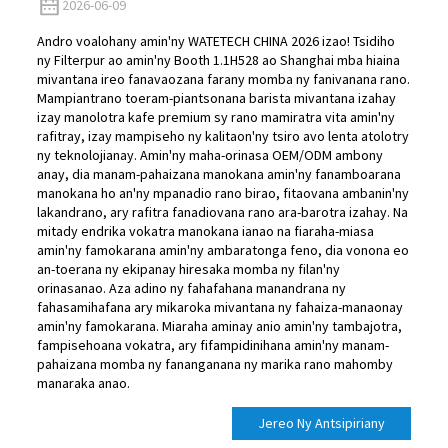
2026-06-09
Andro voalohany amin'ny WATETECH CHINA 2026 izao! Tsidiho
ny Filterpur ao amin'ny Booth 1.1H528 ao Shanghai mba hiaina
mivantana ireo fanavaozana farany momba ny fanivanana rano.
Mampiantrano toeram-piantsonana barista mivantana izahay
izay manolotra kafe premium sy rano mamiratra vita amin'ny
rafitray, izay mampiseho ny kalitaon'ny tsiro avo lenta atolotry
ny teknolojianay. Amin'ny maha-orinasa OEM/ODM ambony
anay, dia manam-pahaizana manokana amin'ny fanamboarana
manokana ho an'ny mpanadio rano birao, fitaovana ambanin'ny
lakandrano, ary rafitra fanadiovana rano ara-barotra izahay. Na
mitady endrika vokatra manokana ianao na fiaraha-miasa
amin'ny famokarana amin'ny ambaratonga feno, dia vonona eo
an-toerana ny ekipanay hiresaka momba ny filan'ny
orinasanao. Aza adino ny fahafahana manandrana ny
fahasamihafana ary mikaroka mivantana ny fahaiza-manaonay
amin'ny famokarana. Miaraha aminay anio amin'ny tambajotra,
fampisehoana vokatra, ary fifampidinihana amin'ny manam-
pahaizana momba ny fananganana ny marika rano mahomby
manaraka anao.
Jereo Ny Antsipiriany