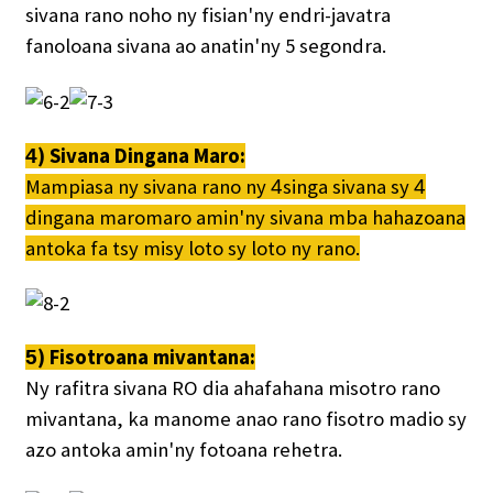
sivana rano noho ny fisian'ny endri-javatra
fanoloana sivana ao anatin'ny 5 segondra.
) Sivana Dingana Maro:
4
Mampiasa ny sivana rano ny
singa sivana sy
4
4
dingana maromaro amin'ny sivana mba hahazoana
antoka fa tsy misy loto sy loto ny rano.
) Fisotroana mivantana:
5
Ny rafitra sivana RO dia ahafahana misotro rano
mivantana, ka manome anao rano fisotro madio sy
azo antoka amin'ny fotoana rehetra.