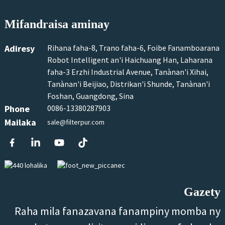
Mifandraisa aminay
Adiresy
Rihana faha-8, Trano faha-6, Foibe Fanamboarana
Robot Intelligent an'i Haichuang Han, Laharana
faha-3 Erzhi Industrial Avenue, Tanànan'i Xihai,
Tanànan'i Beijiao, Distrikan'i Shunde, Tanànan'i
Foshan, Guangdong, Sina
Phone
0086-13380287903
Mailaka
sale@filterpur.com
Gazety
Raha mila fanazavana fanampiny momba ny