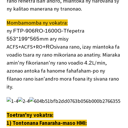
rano rehetra isan'andro, miantoka ny fiarovana sy
ny kalitao manerana ny tranonao.
Mombamomba ny vokatra:
ny
fepetra
FTP-906RO-1600G-T
*
*
mm ary misy
553
199
565
ACFS+ACFS+RO
sivana rano, izay miantoka fa
+RO
voadio tsara ny rano mikoriana ao anatiny. Miaraka
amin'ny fikorianan'ny rano voadio
L/min,
4.2
azonao antoka fa hanome fahafaham-po ny
filanao rano isan'andro mora foana ity sivana rano
ity.
Toetran'ny vokatra:
1) Tontonana Fanaraha-maso HMI: