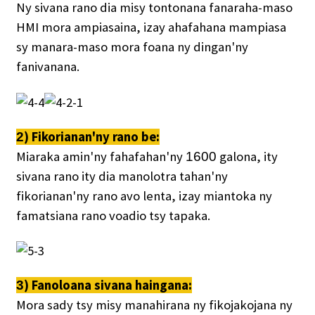
Ny sivana rano dia misy tontonana fanaraha-maso
HMI mora ampiasaina, izay ahafahana mampiasa
sy manara-maso mora foana ny dingan'ny
fanivanana.
) Fikorianan'ny rano be:
2
Miaraka amin'ny fahafahan'ny
galona, ​​ity
1600
sivana rano ity dia manolotra tahan'ny
fikorianan'ny rano avo lenta, izay miantoka ny
famatsiana rano voadio tsy tapaka.
) Fanoloana sivana haingana:
3
Mora sady tsy misy manahirana ny fikojakojana ny