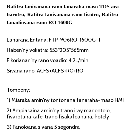
Rafitra fanivanana rano fanaraha-maso TDS ara-
barotra, Rafitra fanivanana rano fisotro, Rafitra
fanadiovana rano RO 1600G
Laharana Entana: FTP-906RO-1600G-T
Haben'ny vokatra: 553*205*565mm
Fikorianan'ny rano voadio: 4.2L/min
Sivana rano: ACFS+ACFS+RO+RO
Tombony:
1) Miaraka amin'ny tontonana fanaraha-maso HMI
2) Ampiasaina amin'ny trano iray manontolo,
fivarotana kafe, trano fisakafoanana, hotely
3) Fanoloana sivana 5 segondra