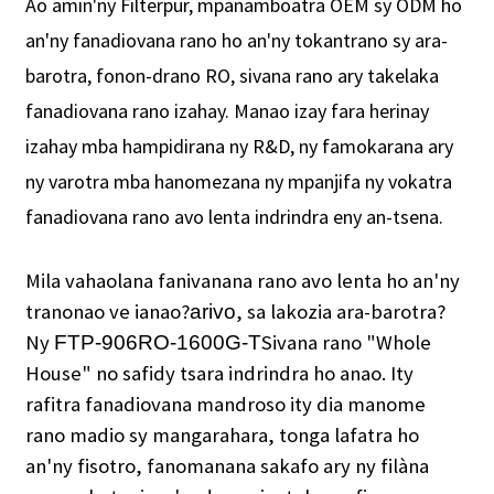
Ao amin'ny Filterpur, mpanamboatra OEM sy ODM ho
an'ny fanadiovana rano ho an'ny tokantrano sy ara-
barotra, fonon-drano RO, sivana rano ary takelaka
fanadiovana rano izahay. Manao izay fara herinay
izahay mba hampidirana ny R&D, ny famokarana ary
ny varotra mba hanomezana ny mpanjifa ny vokatra
fanadiovana rano avo lenta indrindra eny an-tsena.
Mila vahaolana fanivanana rano avo lenta ho an'ny
tranonao ve ianao?
, sa lakozia ara-barotra?
arivo
Ny
Sivana rano "Whole
FTP-906RO-1600G-T
House" no safidy tsara indrindra ho anao. Ity
rafitra fanadiovana mandroso ity dia manome
rano madio sy mangarahara, tonga lafatra ho
an'ny fisotro, fanomanana sakafo ary ny filàna