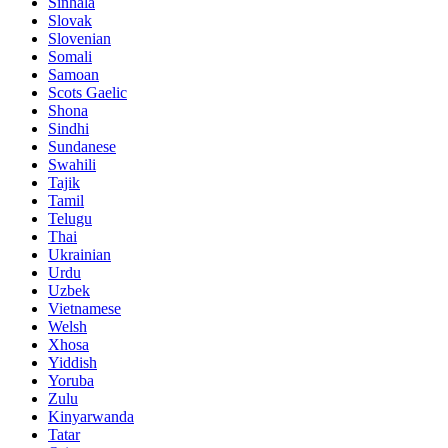
Sinhala
Slovak
Slovenian
Somali
Samoan
Scots Gaelic
Shona
Sindhi
Sundanese
Swahili
Tajik
Tamil
Telugu
Thai
Ukrainian
Urdu
Uzbek
Vietnamese
Welsh
Xhosa
Yiddish
Yoruba
Zulu
Kinyarwanda
Tatar