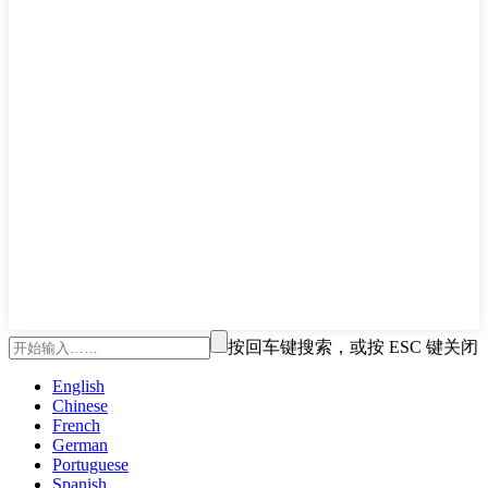
按回车键搜索，或按 ESC 键关闭
English
Chinese
French
German
Portuguese
Spanish