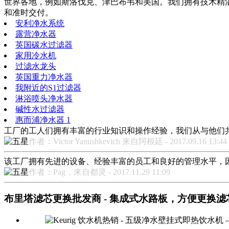
世界各地，例如斯洛伐克、津巴布韦和美国。我们拥有技术精
和准时交付。
安利净水系统
露营净水器
英国碳水过滤器
家用冷水机
过滤水龙头
英国重力净水器
我附近的S1过滤器
淋浴喷头净水器
碱性水过滤器
惠而浦净水器 1
工厂的工人们拥有丰富的行业知识和操作经验，我们从与他们
作者：Victor Yanushkevich 来自阿根廷 - 2017.09.16 13:44
该工厂拥有先进的设备、经验丰富的员工和良好的管理水平，
作者：Pag，来自都灵 - 2017.11.29 11:09
布里塔滤芯更换批发商 - 集成式水路板，方便更换滤芯 – F