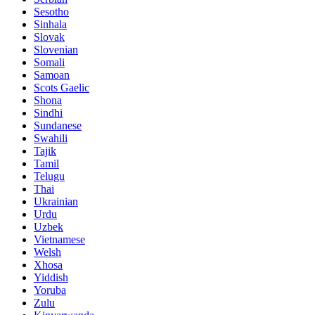
Sesotho
Sinhala
Slovak
Slovenian
Somali
Samoan
Scots Gaelic
Shona
Sindhi
Sundanese
Swahili
Tajik
Tamil
Telugu
Thai
Ukrainian
Urdu
Uzbek
Vietnamese
Welsh
Xhosa
Yiddish
Yoruba
Zulu