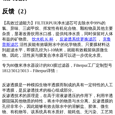
反馈（2）
【高效过滤能力】FILTERPUR净水滤芯可去除水中99%的
氯、异味、三卤甲烷、挥发性有机化合物、颗粒物及其他主要
杂质，显著改善饮用水口感，提供纯净水质，同时保留对人体
有益的矿物质。
饮水机 K 杯
，
反渗透系统更换滤芯
，
克鲁
普斯滤芯
活性炭能有效吸附水中的化学物质。只要膜材料达
到超滤水平，即膜孔径为1-10纳米，就能有效截留病原微生
物。因此，活性炭与膜复合净水器可以进一步优化水质。
专为80微米净水器设计的RO膜过滤器，Filterpur工厂定制型号
1812/3012/3013 – Filterpur详情：
反渗透膜是一种模拟生物半透膜而制成的具有一定特性的人工
半透膜，是反渗透技术的核心组成部分。
反渗透技术的原理是，在高于溶液渗透压的作用下，利用半透
膜阻隔其他物质的特性，将水中的物质与水分离。反渗透膜的
孔径非常小，因此能够有效去除水中的溶解盐、胶体、微生
物、有机物等。该系统具有水质好、能耗低、无污染、工艺简