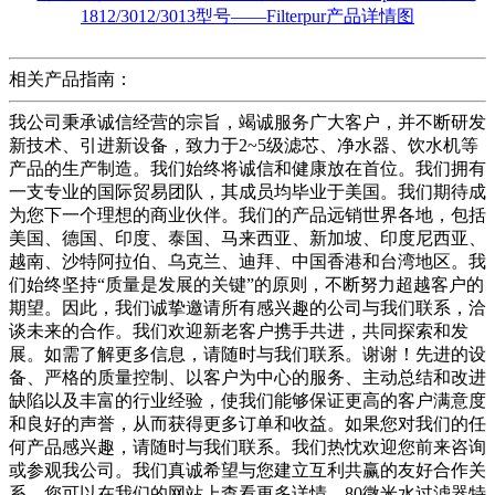
相关产品指南：
我公司秉承诚信经营的宗旨，竭诚服务广大客户，并不断研发
新技术、引进新设备，致力于2~5级滤芯、净水器、饮水机等
产品的生产制造。我们始终将诚信和健康放在首位。我们拥有
一支专业的国际贸易团队，其成员均毕业于美国。我们期待成
为您下一个理想的商业伙伴。我们的产品远销世界各地，包括
美国、德国、印度、泰国、马来西亚、新加坡、印度尼西亚、
越南、沙特阿拉伯、乌克兰、迪拜、中国香港和台湾地区。我
们始终坚持“质量是发展的关键”的原则，不断努力超越客户的
期望。因此，我们诚挚邀请所有感兴趣的公司与我们联系，洽
谈未来的合作。我们欢迎新老客户携手共进，共同探索和发
展。如需了解更多信息，请随时与我们联系。谢谢！先进的设
备、严格的质量控制、以客户为中心的服务、主动总结和改进
缺陷以及丰富的行业经验，使我们能够保证更高的客户满意度
和良好的声誉，从而获得更多订单和收益。如果您对我们的任
何产品感兴趣，请随时与我们联系。我们热忱欢迎您前来咨询
或参观我公司。我们真诚希望与您建立互利共赢的友好合作关
系。您可以在我们的网站上查看更多详情。80微米水过滤器特