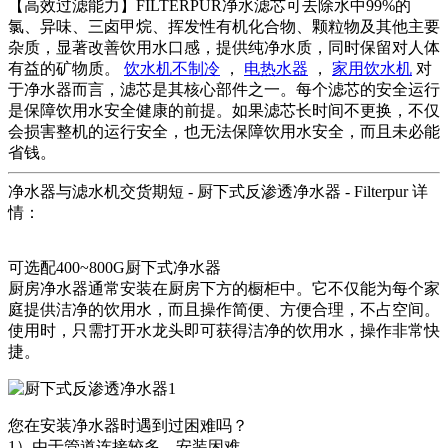
【高效过滤能力】FILTERPUR净水滤芯可去除水中99%的
氯、异味、三卤甲烷、挥发性有机化合物、颗粒物及其他主要
杂质，显著改善饮用水口感，提供纯净水质，同时保留对人体
有益的矿物质。
饮水机不制冷
，
电热水器
，
家用饮水机
对
于净水器而言，滤芯是其核心部件之一。每个滤芯的安全运行
是保障饮用水安全健康的前提。如果滤芯长时间不更换，不仅
会损害整机的运行安全，也无法保障饮用水安全，而且未必能
省钱。
净水器与滤水机交货期短 - 厨下式反渗透净水器 - Filterpur 详
情：
可选配400~800G厨下式净水器
厨房净水器通常安装在厨房下方的橱柜中。它不仅能为每个家
庭提供洁净的饮用水，而且操作简便、方便合理，不占空间。
使用时，只需打开水龙头即可获得洁净的饮用水，操作非常快
捷。
您在安装净水器时遇到过困难吗？
1）由于管道连接较多，安装困难