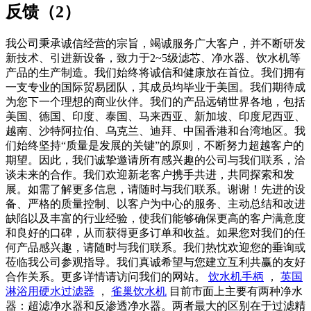
反馈（2）
我公司秉承诚信经营的宗旨，竭诚服务广大客户，并不断研发
新技术、引进新设备，致力于2~5级滤芯、净水器、饮水机等
产品的生产制造。我们始终将诚信和健康放在首位。我们拥有
一支专业的国际贸易团队，其成员均毕业于美国。我们期待成
为您下一个理想的商业伙伴。我们的产品远销世界各地，包括
美国、德国、印度、泰国、马来西亚、新加坡、印度尼西亚、
越南、沙特阿拉伯、乌克兰、迪拜、中国香港和台湾地区。我
们始终坚持“质量是发展的关键”的原则，不断努力超越客户的
期望。因此，我们诚挚邀请所有感兴趣的公司与我们联系，洽
谈未来的合作。我们欢迎新老客户携手共进，共同探索和发
展。如需了解更多信息，请随时与我们联系。谢谢！先进的设
备、严格的质量控制、以客户为中心的服务、主动总结和改进
缺陷以及丰富的行业经验，使我们能够确保更高的客户满意度
和良好的口碑，从而获得更多订单和收益。如果您对我们的任
何产品感兴趣，请随时与我们联系。我们热忱欢迎您的垂询或
莅临我公司参观指导。我们真诚希望与您建立互利共赢的友好
合作关系。更多详情请访问我们的网站。
饮水机手柄
，
英国
淋浴用硬水过滤器
，
雀巢饮水机
目前市面上主要有两种净水
器：超滤净水器和反渗透净水器。两者最大的区别在于过滤精