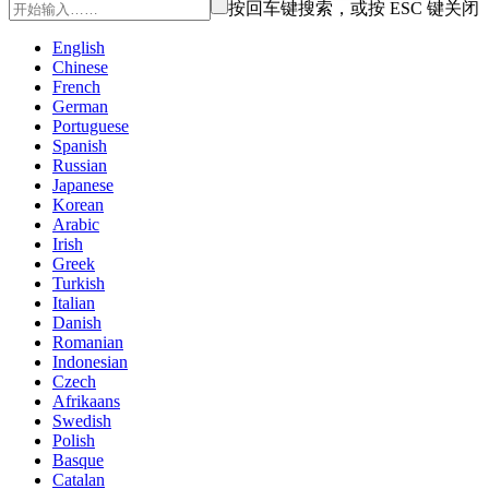
按回车键搜索，或按 ESC 键关闭
English
Chinese
French
German
Portuguese
Spanish
Russian
Japanese
Korean
Arabic
Irish
Greek
Turkish
Italian
Danish
Romanian
Indonesian
Czech
Afrikaans
Swedish
Polish
Basque
Catalan