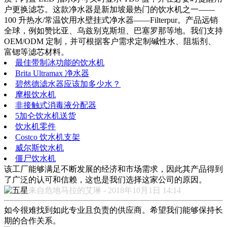
户更换滤芯。这款净水器是新加坡最热门的饮水机之一——
100 升热水/常温饮用水壁挂式净水器——Filterpur。产品远销
全球，例如赞比亚、乌兹别克斯坦、巴塞罗那等地。我们支持
OEM/ODM 定制，并可根据客户需求定制碱性水、阻垢剂、
富锶等滤芯材料。
最佳带制冰功能的饮水机
Brita Ultramax 净水器
碧然德滤水器应该加多少水？
摩根饮水机
非接触式消毒液分配器
5加仑饮水机送货
饮水机零件
Costco 饮水机支架
威尔斯饮水机
僵尸饮水机
该工厂能够满足不断发展的经济和市场需求，因此其产品得到
了广泛的认可和信赖，这也是我们选择这家公司的原因。
来自危地马拉的艾琳 - 2018年10月1日 14:14
如今很难找到如此专业且负责的供应商。希望我们能够保持长
期的合作关系。