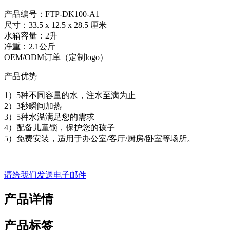
产品编号：FTP-DK100-A1
尺寸：33.5 x 12.5 x 28.5 厘米
水箱容量：2升
净重：2.1公斤
OEM/ODM订单（定制logo）
产品优势
1）5种不同容量的水，注水至满为止
2）3秒瞬间加热
3）5种水温满足您的需求
4）配备儿童锁，保护您的孩子
5）免费安装，适用于办公室/客厅/厨房/卧室等场所。
请给我们发送电子邮件
产品详情
产品标签