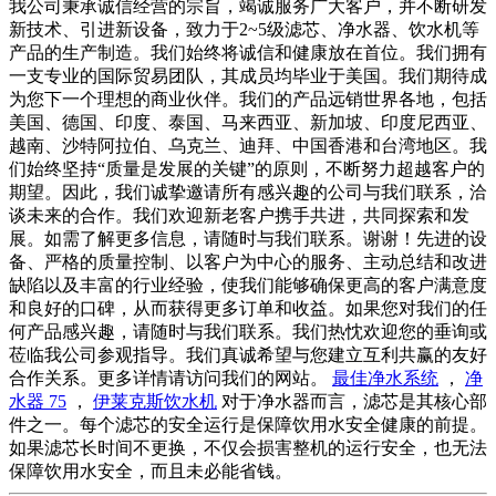
我公司秉承诚信经营的宗旨，竭诚服务广大客户，并不断研发
新技术、引进新设备，致力于2~5级滤芯、净水器、饮水机等
产品的生产制造。我们始终将诚信和健康放在首位。我们拥有
一支专业的国际贸易团队，其成员均毕业于美国。我们期待成
为您下一个理想的商业伙伴。我们的产品远销世界各地，包括
美国、德国、印度、泰国、马来西亚、新加坡、印度尼西亚、
越南、沙特阿拉伯、乌克兰、迪拜、中国香港和台湾地区。我
们始终坚持“质量是发展的关键”的原则，不断努力超越客户的
期望。因此，我们诚挚邀请所有感兴趣的公司与我们联系，洽
谈未来的合作。我们欢迎新老客户携手共进，共同探索和发
展。如需了解更多信息，请随时与我们联系。谢谢！先进的设
备、严格的质量控制、以客户为中心的服务、主动总结和改进
缺陷以及丰富的行业经验，使我们能够确保更高的客户满意度
和良好的口碑，从而获得更多订单和收益。如果您对我们的任
何产品感兴趣，请随时与我们联系。我们热忱欢迎您的垂询或
莅临我公司参观指导。我们真诚希望与您建立互利共赢的友好
合作关系。更多详情请访问我们的网站。
最佳净水系统
，
净
水器 75
，
伊莱克斯饮水机
对于净水器而言，滤芯是其核心部
件之一。每个滤芯的安全运行是保障饮用水安全健康的前提。
如果滤芯长时间不更换，不仅会损害整机的运行安全，也无法
保障饮用水安全，而且未必能省钱。