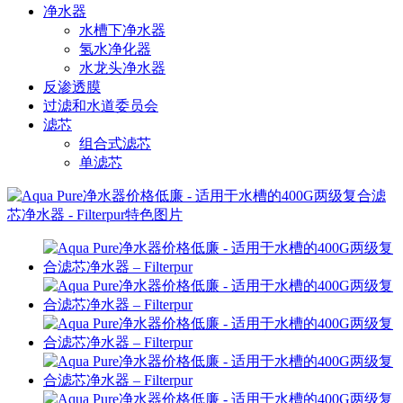
净水器
水槽下净水器
氢水净化器
水龙头净水器
反渗透膜
过滤和水道委员会
滤芯
组合式滤芯
单滤芯