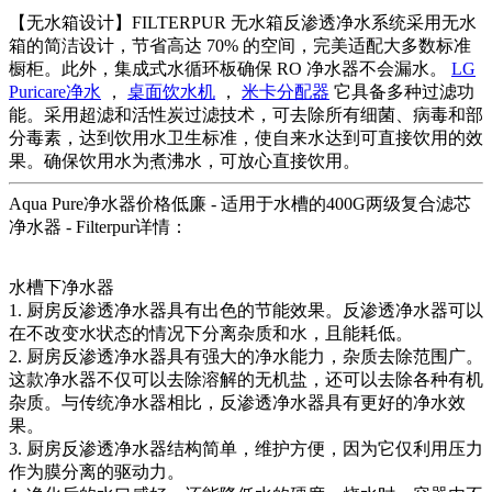
【无水箱设计】FILTERPUR 无水箱反渗透净水系统采用无水
箱的简洁设计，节省高达 70% 的空间，完美适配大多数标准
橱柜。此外，集成式水循环板确保 RO 净水器不会漏水。
LG
Puricare净水
，
桌面饮水机
，
米卡分配器
它具备多种过滤功
能。采用超滤和活性炭过滤技术，可去除所有细菌、病毒和部
分毒素，达到饮用水卫生标准，使自来水达到可直接饮用的效
果。确保饮用水为煮沸水，可放心直接饮用。
Aqua Pure净水器价格低廉 - 适用于水槽的400G两级复合滤芯
净水器 - Filterpur详情：
水槽下净水器
1. 厨房反渗透净水器具有出色的节能效果。反渗透净水器可以
在不改变水状态的情况下分离杂质和水，且能耗低。
2. 厨房反渗透净水器具有强大的净水能力，杂质去除范围广。
这款净水器不仅可以去除溶解的无机盐，还可以去除各种有机
杂质。与传统净水器相比，反渗透净水器具有更好的净水效
果。
3. 厨房反渗透净水器结构简单，维护方便，因为它仅利用压力
作为膜分离的驱动力。