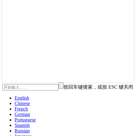
按回车键搜索，或按 ESC 键关闭
English
Chinese
French
German
Portuguese
Spanish
Russian