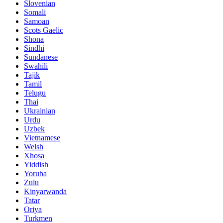
Slovenian
Somali
Samoan
Scots Gaelic
Shona
Sindhi
Sundanese
Swahili
Tajik
Tamil
Telugu
Thai
Ukrainian
Urdu
Uzbek
Vietnamese
Welsh
Xhosa
Yiddish
Yoruba
Zulu
Kinyarwanda
Tatar
Oriya
Turkmen