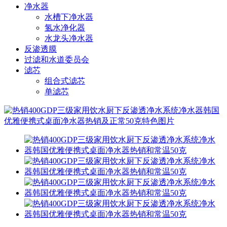
净水器
水槽下净水器
氢水净化器
水龙头净水器
反渗透膜
过滤和水道委员会
滤芯
组合式滤芯
单滤芯