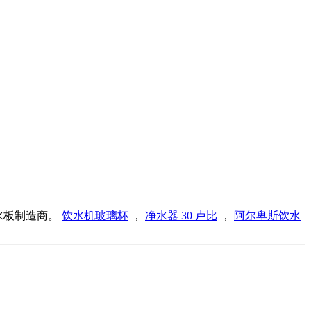
水板制造商。
饮水机玻璃杯
，
净水器 30 卢比
，
阿尔卑斯饮水