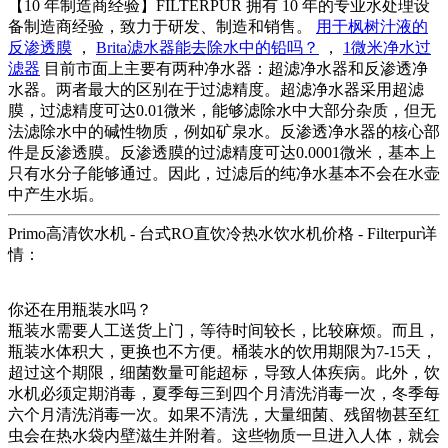
【10 年制造商经验】FILTERPUR 拥有 10 年的专业水处理设
备制造商经验，致力于研发、制造和销售。
用于枫树汁液的
反渗透膜
，
Brita滤水器能去除水中的铅吗？
，
1微米净水过
滤器
目前市面上主要有两种净水器：超滤净水器和反渗透净
水器。两者最大的区别在于过滤精度。超滤净水器采用超滤
膜，过滤精度可达0.01微米，能够滤除水中大部分杂质，但无
法滤除水中的碱性物质，例如矿泉水。反渗透净水器的核心部
件是反渗透膜。反渗透膜的过滤精度可达0.0001微米，基本上
只有水分子能够通过。因此，过滤后的纯净水基本不会在水壶
中产生水垢。
Primo高清饮水机 - 台式RO直饮冷热水饮水机价格 - Filterpur详
情：
你还在用瓶装水吗？
瓶装水需要人工送货上门，等待时间较长，比较麻烦。而且，
瓶装水体积大，更换也不方便。桶装水的饮用期限为7-15天，
超过这个期限，细菌数量可能超标，导致人体疾病。此外，饮
水机必须定期消毒，夏季每三到四个月清洗消毒一次，冬季每
六个月清洗消毒一次。如果不清洗，大量细菌、残留物甚至红
虫会在热水袋内壁滋生并附着。这些物质一旦进入人体，就会