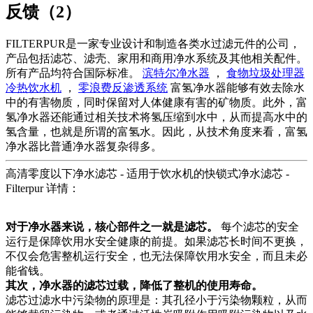
反馈（2）
FILTERPUR是一家专业设计和制造各类水过滤元件的公司，
产品包括滤芯、滤壳、家用和商用净水系统及其他相关配件。
所有产品均符合国际标准。
滨特尔净水器
，
食物垃圾处理器
冷热饮水机
，
零浪费反渗透系统
富氢净水器能够有效去除水
中的有害物质，同时保留对人体健康有害的矿物质。此外，富
氢净水器还能通过相关技术将氢压缩到水中，从而提高水中的
氢含量，也就是所谓的富氢水。因此，从技术角度来看，富氢
净水器比普通净水器复杂得多。
高清零度以下净水滤芯 - 适用于饮水机的快锁式净水滤芯 -
Filterpur 详情：
对于净水器来说，核心部件之一就是滤芯。
每个滤芯的安全
运行是保障饮用水安全健康的前提。如果滤芯长时间不更换，
不仅会危害整机运行安全，也无法保障饮用水安全，而且未必
能省钱。
其次，净水器的滤芯过载，降低了整机的使用寿命。
滤芯过滤水中污染物的原理是：其孔径小于污染物颗粒，从而