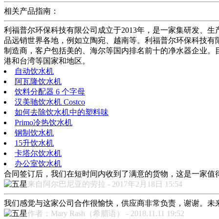
相关产品指南：
利福普尔环保科技有限公司成立于2013年，是一家集研发、生
品远销世界各地，例如立陶宛、越南等。利福普尔环保科技有
制造商，客户包括美的、海尔等国内排名前十的净水器企业。
港和台湾等国家和地区。
自动饮水机
阿瓦隆饮水机
饮料分配器 6 个字母
汉美驰饮水机 Costco
如何去除饮水机中的塑料味
Primo冷热饮水机
钢制饮水机
15升饮水机
卡塔尔饮水机
办公室饮水机
合同签订后，我们在短时间内收到了满意的货物，这是一家值
来自阿尔巴尼亚的劳拉 - 2017年2月18日 15:54
我们感觉与这家公司合作很愉快，供应商非常负责，谢谢。未
作者：Mary Rash（希腊语） - 2018.11.11 19:52