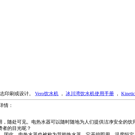
的标志印刷或设计。
Vero饮水机
，
冰川湾饮水机使用手册
，
Kine
 详情：
用，随处可见。电热水器可以随时随地为人们提供洁净安全的饮
费者的目光呢？
水。因此，电热水器也被称为节能热水器。它开箱即用，温度恒