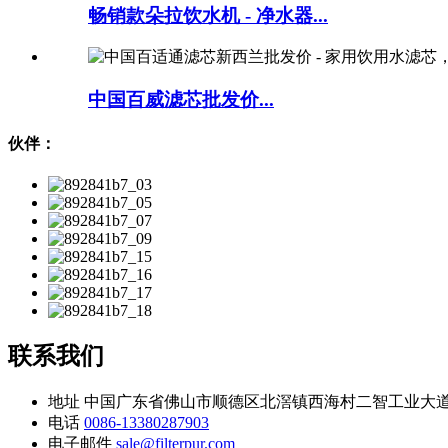
畅销款朵拉饮水机 - 净水器...
中国百威滤芯批发价...
伙伴：
联系我们
地址
中国广东省佛山市顺德区北滘镇西海村二智工业大道
电话
0086-13380287903
电子邮件
sale@filterpur.com