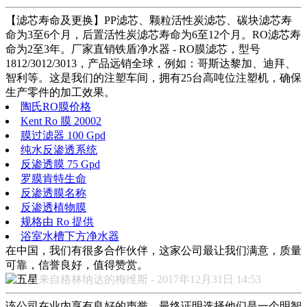
【滤芯寿命及更换】PP滤芯、颗粒活性炭滤芯、碳块滤芯寿
命为3至6个月，后置活性炭滤芯寿命为6至12个月。RO滤芯寿
命为2至3年。厂家直销铁盾净水器 - RO膜滤芯，型号
1812/3012/3013，产品远销全球，例如：哥斯达黎加、迪拜、
智利等。这是我们的注塑车间，拥有25台高吨位注塑机，确保
生产零件的加工效果。
陶氏RO膜价格
Kent Ro 膜 20002
膜过滤器 100 Gpd
纯水反渗透系统
反渗透膜 75 Gpd
罗膜肯特生命
反渗透膜名称
反渗透植物膜
规格由 Ro 提供
浴室水槽下方净水器
在中国，我们有很多合作伙伴，这家公司最让我们满意，质量
可靠，信誉良好，值得赞赏。
来自格林纳达的梅维斯 - 2017年12月31日 14:53
该公司在业内享有良好的声誉，最终证明选择他们是一个明智