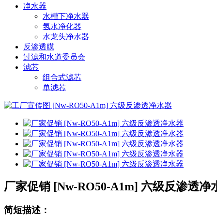
净水器
水槽下净水器
氢水净化器
水龙头净水器
反渗透膜
过滤和水道委员会
滤芯
组合式滤芯
单滤芯
厂家促销 [Nw-RO50-A1m] 六级反渗透净
简短描述：