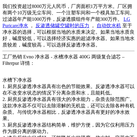
我们投资超过8000万元人民币，厂房面积1万平方米。厂区拥
有两个10万级无尘车间、一个注塑车间和一个模具加工车间。
过滤器年产能1000万件，反渗透膜组件年产能300万件。
LG
Puricare净水
，
反渗透储罐空罐时的压力
，
自动饮水机
至于
净水器的选择，可以根据当地的水质来决定。如果当地水质良
好，碱度较低，可以选择经济实惠的超滤净水器。如果当地水
质较差，碱度较高，可以选择反渗透净水器。
工厂热销 Evno 净水器 - 水槽净水器 400G 两级复合滤芯 –
Filterpur 详情：
水槽下净水器
1. 厨房反渗透净水器具有出色的节能效果。反渗透净水器可以
在不改变水状态的情况下分离杂质和水，且能耗低。
2. 厨房反渗透净水器具有强大的净水能力，杂质去除范围广。
这款净水器不仅可以去除溶解的无机盐，还可以去除各种有机
杂质。与传统净水器相比，反渗透净水器具有更好的净水效
果。
3. 厨房反渗透净水器结构简单，维护方便，因为它仅利用压力
作为膜分离的驱动力。