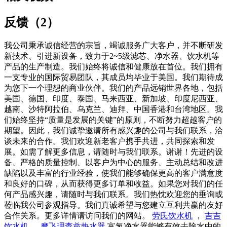
反馈（2）
我公司秉承诚信经营的宗旨，竭诚服务广大客户，并不断研发
新技术、引进新设备，致力于2~5级滤芯、净水器、饮水机等
产品的生产制造。我们始终将诚信和健康放在首位。我们拥有
一支专业的国际贸易团队，其成员均毕业于美国。我们期待成
为您下一个理想的商业伙伴。我们的产品远销世界各地，包括
美国、德国、印度、泰国、马来西亚、新加坡、印度尼西亚、
越南、沙特阿拉伯、乌克兰、迪拜、中国香港和台湾地区。我
们始终坚持“质量是发展的关键”的原则，不断努力超越客户的
期望。因此，我们诚挚邀请所有感兴趣的公司与我们联系，洽
谈未来的合作。我们欢迎新老客户携手共进，共同探索和发
展。如需了解更多信息，请随时与我们联系。谢谢！先进的设
备、严格的质量控制、以客户为中心的服务、主动总结和改进
缺陷以及丰富的行业经验，使我们能够确保更高的客户满意度
和良好的口碑，从而获得更多订单和收益。如果您对我们的任
何产品感兴趣，请随时与我们联系。我们热忱欢迎您的垂询或
莅临我公司参观指导。我们真诚希望与您建立互利共赢的友好
合作关系。更多详情请访问我们的网站。
劳氏饮水机
，
吉吉
饮水机
，
摩飞理查兹热水器
富氢净水器能够有效去除水中的