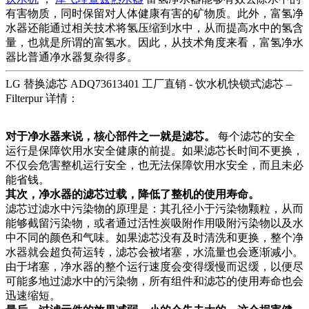
有害物质，同时保留对人体健康有害的矿物质。此外，富氢净
水器还能通过相关技术将氢压缩到水中，从而提高水中的氢含
量，也就是所谓的富氢水。因此，从技术角度来看，富氢净水
器比普通净水器复杂得多。
LG 替换滤芯 ADQ73613401 工厂直销 - 饮水机快锁式滤芯 –
Filterpur 详情：
对于净水器来说，核心部件之一就是滤芯。
每个滤芯的安全
运行是保障饮用水安全健康的前提。如果滤芯长时间不更换，
不仅会危害整机运行安全，也无法保障饮用水安全，而且未必
能省钱。
其次，净水器的滤芯过载，降低了整机的使用寿命。
滤芯过滤水中污染物的原理是：其孔径小于污染物颗粒，从而
能够截留污染物，或者通过活性炭吸附作用吸附污染物以及水
中不同的颜色和气味。如果滤芯没有及时清洗和更换，整个净
水器就会超负荷运转，滤芯会被堵塞，水流量也会逐渐减小。
由于堵塞，净水器的整个运行速度会变得缓慢而迟缓，以便尽
可能多地过滤水中的污染物，所有组件和滤芯的使用寿命也会
迅速缩短。