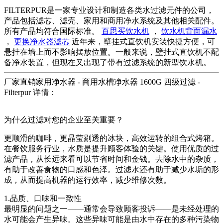
FILTERPUR是一家专业设计和制造各类水过滤元件的公司，
产品包括滤芯、滤壳、家用和商用净水系统及其他相关配件。
所有产品均符合国际标准。
百思买饮水机
，
饮水机背面漏水
，
更换净水器滤芯
近年来，壁挂式直饮机安装快捷方便，可
悬挂在墙上而不影响摆放位置。一般来说，壁挂式直饮机不配
备净水装置，但现在又出现了带有过滤系统的新型饮水机。
厂家直销家用净水器 - 商用水槽净水器 1600G 四级过滤 -
Filterpur 详情：
为什么过滤对您的企业至关重要？
更顺滑的咖啡，更晶莹剔透的冰块，高效运转的组合式烤箱。
在餐饮服务行业，水质是提升顾客体验的关键。使用优质的过
滤产品，从长远来看可以节省时间和金钱。去除水中的杂质，
有助于改善食物的口感和色泽。过滤水还有助于减少水垢的形
成，从而提高机器的运行效率，减少维修次数。
1.品质、口味和一致性
最明显的问题之一——通常会导致顾客投诉——是未经处理的
水可能会产生异味。这些异味可能是由水中存在的多种污染物