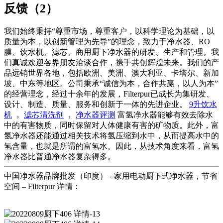
反馈（2）
我们始终秉持“尊重市场，尊重客户，以科学理论为基础，以
质量为本，以创新管理为先导”的理念，致力于净水器、RO
膜、饮水机、滤芯、商用厨下净水器的研发、生产和管理。我
们真诚欢迎各界朋友洽谈合作，携手共创辉煌未来。我们的产
品远销世界各地，包括欧洲、美洲、澳大利亚、卡塔尔、新加
坡、中东等地区。公司秉承“诚信为本，合作共赢，以人为本”
的经营理念，经过十余年的发展，Filterpur已成长为集研发、
设计、制造、质量、服务和创新于一体的先进企业。
9升饮水
机
，
滤芯清洗剂
，
净水器评测
富氢净水器能够有效去除水
中的有害物质，同时保留对人体健康有害的矿物质。此外，富
氢净水器还能通过相关技术将氢压缩到水中，从而提高水中的
氢含量，也就是所谓的富氢水。因此，从技术角度来看，富氢
净水器比普通净水器复杂得多。
中国净水器品牌批发（印度） - 家用电动厨下式净水器，节省
空间 – Filterpur 详情：