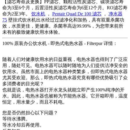
【滤芯寿命及更换】PP滤芯、颗粒活性炭滤芯、碳块滤芯寿
命为3至6个月，后置活性炭滤芯寿命为6至12个月。RO滤芯寿
命为2至3年。
饮水机
，
Pentair Quad De 100 滤芯
，
净水器
75
壁挂式饮水机出水经过过滤净化和加热，具有双重杀菌功
效，水质更佳，更健康。杀菌率高达99.99%，为您带来前所
未有的极致健康饮用水体验。
100% 原装办公饮水机 - 即热式电热水器 - Filterpur 详情：
随着人们对健康饮用水的日益重视，电热水器也得到了广泛应
用，随处可见。电热水器可以随时随地为人们提供洁净安全的
饮用水。虽然市面上的电热水器种类繁多，但即热式电热水器
尤其受欢迎。那么，即热式电热水器究竟有哪些优势吸引了众
多消费者的目光呢？
也就是说，电热水器打开水龙头就能立即产生100%纯净的开
水。因此，电热水器也被称为节能热水器。它开箱即用，温度
恒定，用水量少，而且不耗电。
您是否仍然担心以下问题？
等待水沸腾。
等水冷却后再使用。